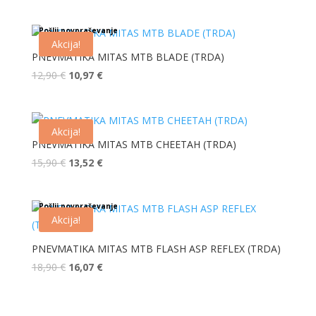
Pošlji povpraševanje
Akcija!
PNEVMATIKA MITAS MTB BLADE (TRDA)
Izvirna
Trenutna
12,90
€
10,97
€
cena
cena
je
je:
bila:
10,97 €.
Akcija!
12,90 €.
PNEVMATIKA MITAS MTB CHEETAH (TRDA)
Izvirna
Trenutna
15,90
€
13,52
€
cena
cena
je
je:
Pošlji povpraševanje
bila:
13,52 €.
Akcija!
15,90 €.
PNEVMATIKA MITAS MTB FLASH ASP REFLEX (TRDA)
Izvirna
Trenutna
18,90
€
16,07
€
cena
cena
je
je:
bila:
16,07 €.