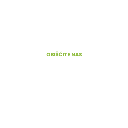
O nas
Pogoji poslovanja
Kontakt
OBIŠČITE NAS
Cesta 4. maja 45, 1380 Cerknica
PONEDELJEK – PETEK
09.00 – 18.00
SOBOTA
08.00 – 12.00
NEDELJA IN PRAZNIKI
zaprto