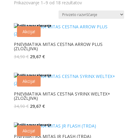
Prikazovanje 1–9 od 18 rezultatov
Pošlji povpraševanje
Akcija!
PNEVMATIKA MITAS CESTNA ARROW PLUS
(ZLOŽLJIVA)
Izvirna
Trenutna
34,90
€
29,67
€
cena
cena
je
je:
Pošlji povpraševanje
bila:
29,67 €.
Akcija!
34,90 €.
PNEVMATIKA MITAS CESTNA SYRINX WELTEX+
(ZLOŽLJIVA)
Izvirna
Trenutna
34,90
€
29,67
€
cena
cena
je
je:
Pošlji povpraševanje
bila:
29,67 €.
Akcija!
34,90 €.
PNEVMATIKA MITAS JR FLASH (TRDA)