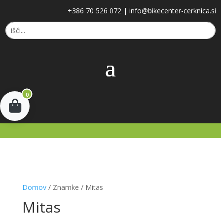
+386 70 526 072
|
info@bikecenter-cerknica.si
0
Domov
/ Znamke / Mitas
Mitas