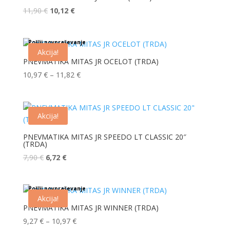
Izvirna
Trenutna
11,90
€
10,12
€
cena
cena
je
je:
Pošlji povpraševanje
bila:
10,12 €.
Akcija!
11,90 €.
PNEVMATIKA MITAS JR OCELOT (TRDA)
10,97
€
–
11,82
€
Akcija!
PNEVMATIKA MITAS JR SPEEDO LT CLASSIC 20″
(TRDA)
Izvirna
Trenutna
7,90
€
6,72
€
cena
cena
je
je:
Pošlji povpraševanje
bila:
6,72 €.
Akcija!
7,90 €.
PNEVMATIKA MITAS JR WINNER (TRDA)
9,27
€
–
10,97
€