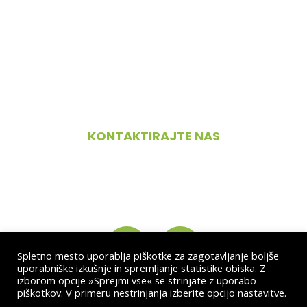
PONEDELJEK – PETEK
09.00 – 18.00
SOBOTA
08.00 – 12.00
NEDELJA IN PRAZNIKI
zaprto
KONTAKTIRAJTE NAS
+386 70 526 072
info@bikecenter-cerknica.si
Spletno mesto uporablja piškotke za zagotavljanje boljše
uporabniške izkušnje in spremljanje statistike obiska. Z
izborom opcije »Sprejmi vse« se strinjate z uporabo
PROJEKT
V NARAVO S KOLESOM
piškotkov. V primeru nestrinjanja izberite opcijo nastavitve.