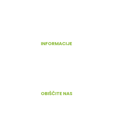
INFORMACIJE
O nas
Pogoji poslovanja
Kontakt
OBIŠČITE NAS
Cesta 4. maja 45, 1380 Cerknica