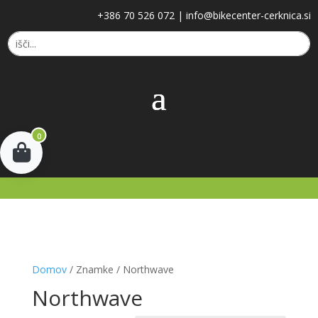
+386 70 526 072
|
info@bikecenter-cerknica.si
0
Domov
/ Znamke / Northwave
Northwave