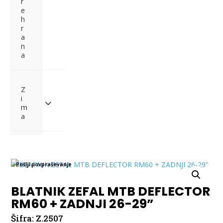
r
e
h
r
a
n
a
Z
i
m
a
Pošlji povpraševanje
BLATNIK ZEFAL MTB DEFLECTOR
RM60 + ZADNJI 26-29”
Šifra:
Z.2507