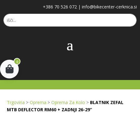
+386 70 526 072
|
info@bikecenter-cerknica.si
0
Trgovina
>
Oprema
>
Oprema Za Kolo
>
BLATNIK ZEFAL
MTB DEFLECTOR RM60 + ZADNJI 26-29”