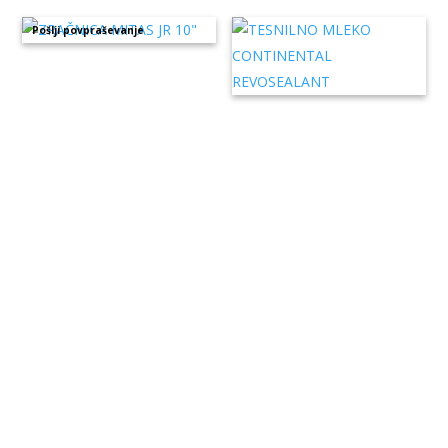
Pošlji povpraševanje