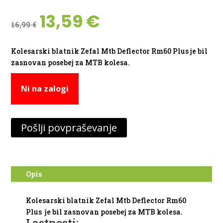
Izvirna
Trenutna
13,59
€
16,99
€
cena
cena
je
je:
bila:
13,59 €.
Kolesarski blatnik Zefal Mtb Deflector Rm60 Plus je bil
16,99 €.
zasnovan posebej za MTB kolesa.
Ni na zalogi
Pošlji povpraševanje
Opis
Kolesarski blatnik Zefal Mtb Deflector Rm60
Plus je bil zasnovan posebej za MTB kolesa.
Lastnosti: