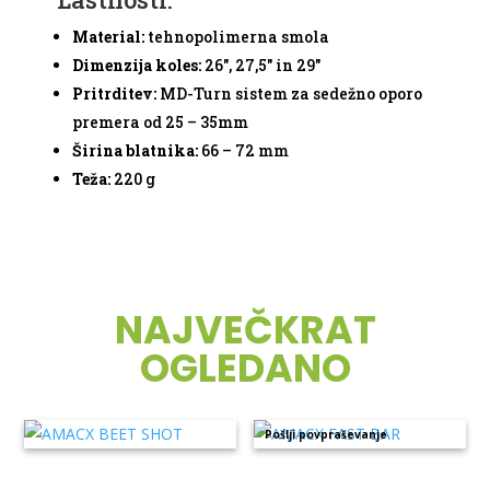
Material:
tehnopolimerna smola
Dimenzija koles:
26", 27,5" in 29"
Pritrditev:
MD-Turn sistem za sedežno oporo
premera od 25 – 35mm
Širina blatnika:
66 – 72 mm
Teža:
220 g
NAJVEČKRAT
OGLEDANO
Pošlji povpraševanje