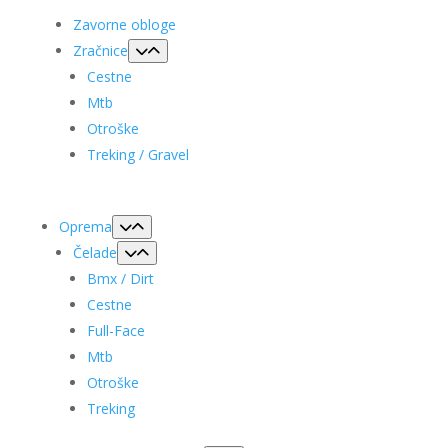
Zavorne obloge
Zračnice
Cestne
Mtb
Otroške
Treking / Gravel
Oprema
Čelade
Bmx / Dirt
Cestne
Full-Face
Mtb
Otroške
Treking