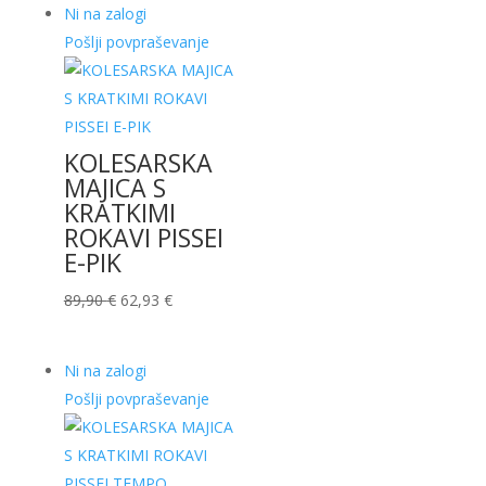
Ni na zalogi
bila:
69,93 €.
Pošlji povpraševanje
99,90 €.
KOLESARSKA
MAJICA S
KRATKIMI
ROKAVI PISSEI
E-PIK
Izvirna
Trenutna
89,90
€
62,93
€
cena
cena
je
je:
Ni na zalogi
bila:
62,93 €.
Pošlji povpraševanje
89,90 €.