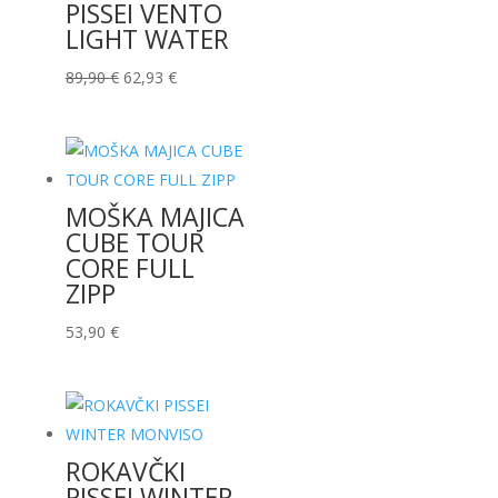
PISSEI VENTO
LIGHT WATER
Izvirna
Trenutna
89,90
€
62,93
€
cena
cena
je
je:
bila:
62,93 €.
89,90 €.
MOŠKA MAJICA
CUBE TOUR
CORE FULL
ZIPP
53,90
€
ROKAVČKI
PISSEI WINTER