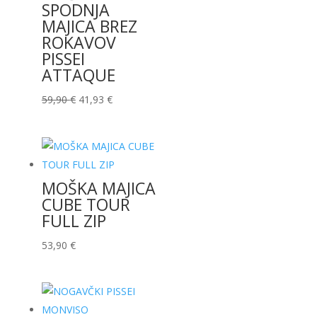
SPODNJA
MAJICA BREZ
ROKAVOV
PISSEI
ATTAQUE
Izvirna
Trenutna
59,90
€
41,93
€
cena
cena
je
je:
bila:
41,93 €.
59,90 €.
MOŠKA MAJICA
CUBE TOUR
FULL ZIP
53,90
€