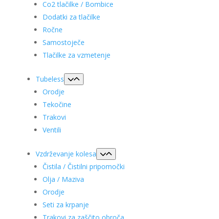
Co2 tlačilke / Bombice
Dodatki za tlačilke
Ročne
Samostoječe
Tlačilke za vzmetenje
Tubeless
Orodje
Tekočine
Trakovi
Ventili
Vzdrževanje kolesa
Čistila / Čistilni pripomočki
Olja / Maziva
Orodje
Seti za krpanje
Trakovi za zaščito obroča