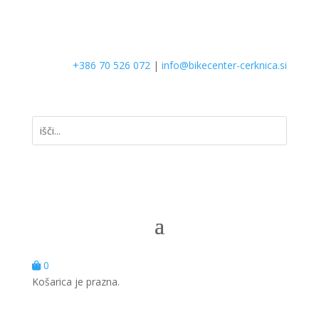
+386 70 526 072
|
info@bikecenter-cerknica.si
0
Košarica je prazna.