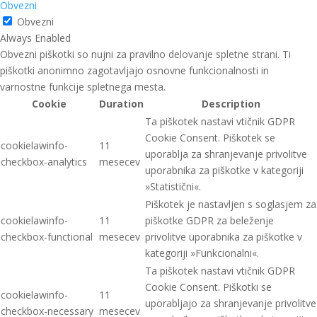
Obvezni
Obvezni
Always Enabled
Obvezni piškotki so nujni za pravilno delovanje spletne strani. Ti
piškotki anonimno zagotavljajo osnovne funkcionalnosti in
varnostne funkcije spletnega mesta.
Cookie
Duration
Description
Ta piškotek nastavi vtičnik GDPR
Cookie Consent. Piškotek se
cookielawinfo-
11
uporablja za shranjevanje privolitve
checkbox-analytics
mesecev
uporabnika za piškotke v kategoriji
»Statistični«.
Piškotek je nastavljen s soglasjem za
cookielawinfo-
11
piškotke GDPR za beleženje
checkbox-functional
mesecev
privolitve uporabnika za piškotke v
kategoriji »Funkcionalni«.
Ta piškotek nastavi vtičnik GDPR
Cookie Consent. Piškotki se
cookielawinfo-
11
uporabljajo za shranjevanje privolitve
checkbox-necessary
mesecev