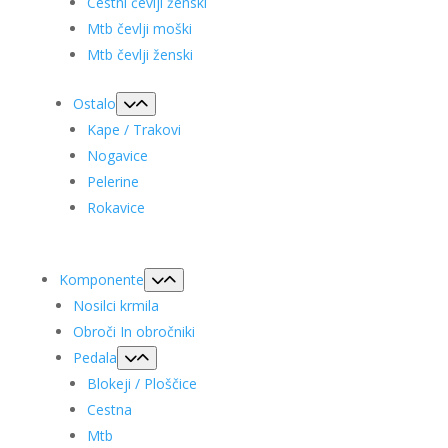
Cestni čevlji ženski
Mtb čevlji moški
Mtb čevlji ženski
Ostalo
Kape / Trakovi
Nogavice
Pelerine
Rokavice
Komponente
Nosilci krmila
Obroči In obročniki
Pedala
Blokeji / Ploščice
Cestna
Mtb