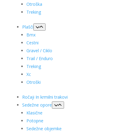
Otroška
Treking
Plašči
Bmx
Cestni
Gravel / Ciklo
Trail / Enduro
Treking
Xc
Otroški
Ročaji In krmilni trakovi
Sedežne opore
Klasične
Potopne
Sedežne objemke