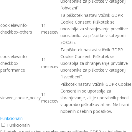
uporabnika za piškotke v kategoriji
"obvezni".
Ta piškotek nastavi vtičnik GDPR
Cookie Consent. Piškotek se
cookielawinfo-
11
uporablja za shranjevanje privolitve
checkbox-others
mesecev
uporabnika za piškotke v kategoriji
»Ostali«.
Ta piškotek nastavi vtičnik GDPR
cookielawinfo-
Cookie Consent. Piškotek se
11
checkbox-
uporablja za shranjevanje privolitve
mesecev
performance
uporabnika za piškotke v kategoriji
"Izvedbeni".
Piškotek nastavi vtičnik GDPR Cookie
Consent in se uporablja za
11
viewed_cookie_policy
shranjevanje, ali je uporabnik privolil
mesecev
v uporabo piškotkov ali ne. Ne hrani
nobenih osebnih podatkov.
Funkcionalni
Funkcionalni
Piškotek je nastavljen s soglasjem za piškotke GDPR za beleženje