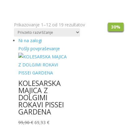
Prikazovanje 1–12 od 19 rezultatov
30%
30%
30%
30%
30%
30%
30%
Ni na zalogi
Pošlji povpraševanje
KOLESARSKA
MAJICA Z
DOLGIMI
ROKAVI PISSEI
GARDENA
Izvirna
Trenutna
99,90
€
69,93
€
cena
cena
je
je: