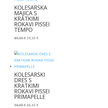
KOLESARSKA
MAJICA S
KRATKIMI
ROKAVI PISSEI
TEMPO
Izvirna
Trenutna
85,00
€
59,50
€
cena
cena
je
je:
bila:
59,50 €.
85,00 €.
KOLESARSKI
DRES S
KRATKIMI
ROKAVI PISSEI
PRIMAPELLE
Izvirna
Trenutna
94,90
€
66,43
€