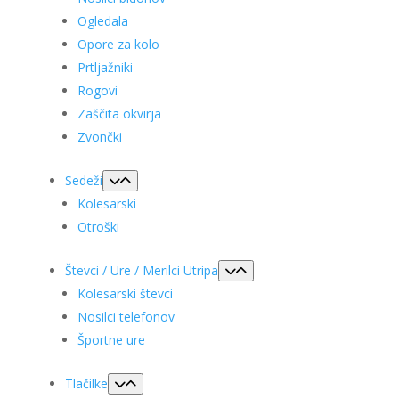
Ogledala
Opore za kolo
Prtljažniki
Rogovi
Zaščita okvirja
Zvončki
Sedeži
Kolesarski
Otroški
Števci / Ure / Merilci Utripa
Kolesarski števci
Nosilci telefonov
Športne ure
Tlačilke