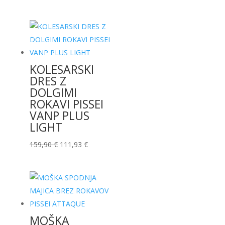
cena
cena
je
je:
bila:
66,43 €.
94,90 €.
KOLESARSKI
DRES Z
DOLGIMI
ROKAVI PISSEI
VANP PLUS
LIGHT
Izvirna
Trenutna
159,90
€
111,93
€
cena
cena
je
je:
bila:
111,93 €.
159,90 €.
MOŠKA