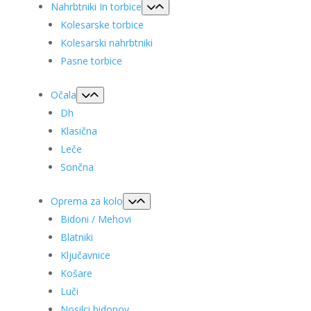
Nahrbtniki In torbice
Kolesarske torbice
Kolesarski nahrbtniki
Pasne torbice
Očala
Dh
Klasična
Leče
Sončna
Oprema za kolo
Bidoni / Mehovi
Blatniki
Ključavnice
Košare
Luči
Nosilci bidonov