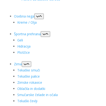
Osebna nega
Kreme / Olja
Športna prehrana
Geli
Hidracija
Ploščice
Zima
Tekaške smuči
Tekaške palice
Zimske rokavice
Oblačila in dodatki
Smučarske čelade in očala
Tekaški čevlji