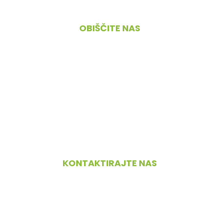
Kontakt
OBIŠČITE NAS
Cesta 4. maja 45, 1380 Cerknica
PONEDELJEK – PETEK
09.00 – 18.00
SOBOTA
08.00 – 12.00
NEDELJA IN PRAZNIKI
zaprto
KONTAKTIRAJTE NAS
+386 70 526 072
info@bikecenter-cerknica.si