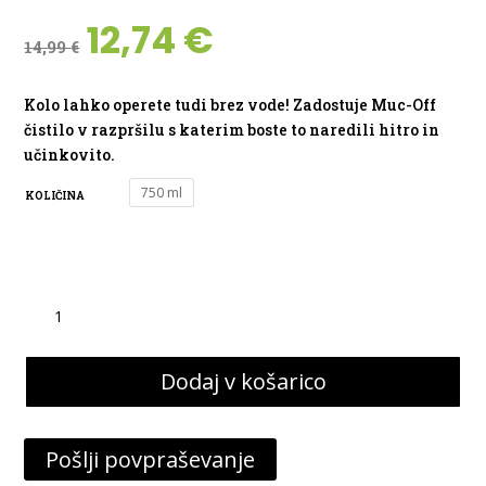
Izvirna
Trenutna
12,74
€
14,99
€
cena
cena
je
je:
bila:
12,74 €.
Kolo lahko operete tudi brez vode! Zadostuje Muc-Off
14,99 €.
čistilo v razpršilu s katerim boste to naredili hitro in
učinkovito.
750 ml
KOLIČINA
ČISTILO
MUC-
OFF
Dodaj v košarico
E-
BIKE
DRY
Pošlji povpraševanje
WASH
količina