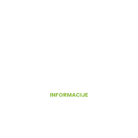
INFORMACIJE
O nas
Pogoji poslovanja