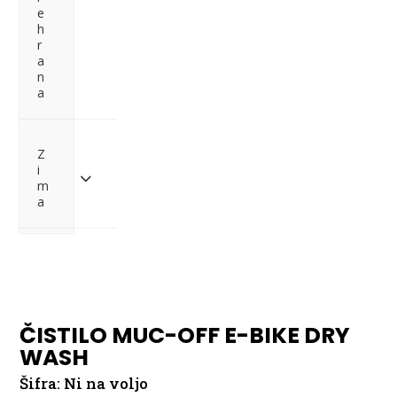
e
h
r
a
n
a
Z
i
m
a
Pošlji povpraševanje
ČISTILO MUC-OFF E-BIKE DRY
WASH
Šifra:
Ni na voljo