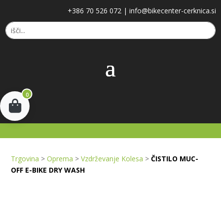
+386 70 526 072
|
info@bikecenter-cerknica.si
0
Trgovina
>
Oprema
>
Vzdrževanje Kolesa
>
ČISTILO MUC-
OFF E-BIKE DRY WASH