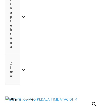
t
n
a
p
r
e
h
r
a
n
a
Z
i
m
a
Pošlji povpraševanje