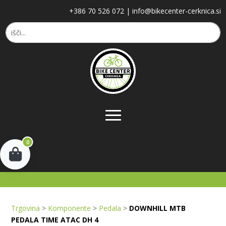
+386 70 526 072
|
info@bikecenter-cerknica.si
0
Trgovina
>
Komponente
>
Pedala
>
DOWNHILL MTB
PEDALA TIME ATAC DH 4