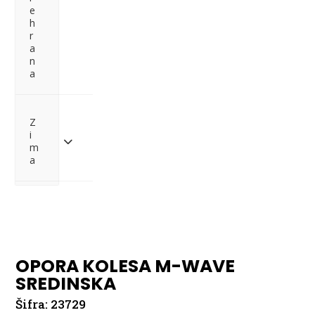
e
h
r
a
n
a
Z
i
m
a
Pošlji povpraševanje
OPORA KOLESA M-WAVE
SREDINSKA
Šifra:
23729