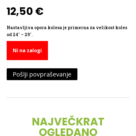
12,50
€
Nastavljiva opora kolesa je primerna za velikost koles
od 24˝ – 29˝.
Ni na zalogi
Pošlji povpraševanje
NAJVEČKRAT
OGLEDANO