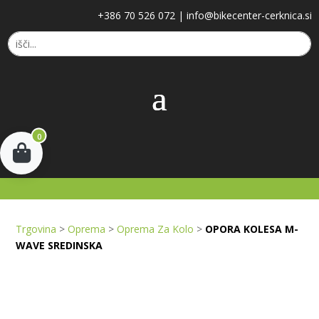
+386 70 526 072
|
info@bikecenter-cerknica.si
0
Trgovina
>
Oprema
>
Oprema Za Kolo
>
OPORA KOLESA M-
WAVE SREDINSKA