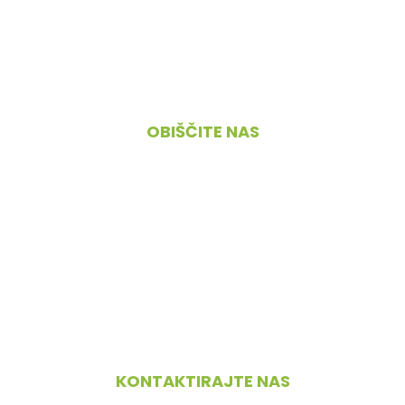
O nas
Pogoji poslovanja
Kontakt
OBIŠČITE NAS
Cesta 4. maja 45, 1380 Cerknica
PONEDELJEK – PETEK
09.00 – 18.00
SOBOTA
08.00 – 12.00
NEDELJA IN PRAZNIKI
zaprto
KONTAKTIRAJTE NAS