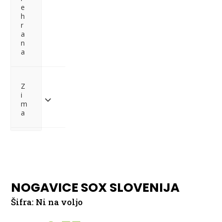
e
h
r
a
n
a
Z
i
m
a
Pošlji povpraševanje
NOGAVICE SOX SLOVENIJA
Šifra:
Ni na voljo