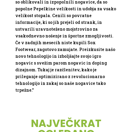
so oblikovali in izpopolnili nogavice, da so
popolne Pepelkine velikosti in udobja za vsako
velikost stopala. Cenili so povratne
informacije, ki so jih prejeli od strank, in
ustvarili uravnoteženo mojstrovino za
vsakodnevno nošenje in športne zmogljivosti.
Če v zadnjih mesecih niste kupili Sox
Footwear, zagotovo zamujate. Preizkusite našo
novo tehnologijo in izboljšajte svojo igro
nogavic s svežim parom nogavic in doping
dizajnom. Tukaj je razčlenitev, kako je
prileganje optimizirano z revolucionarno
tehnologijo in zakaj so naše nogavice tako
trpežne."
NAJVEČKRAT