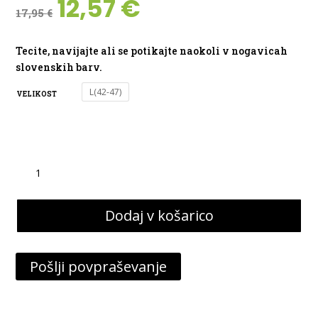
Izvirna
Trenutna
12,57
€
17,95
€
cena
cena
je
je:
bila:
12,57 €.
Tecite, navijajte ali se potikajte naokoli v nogavicah
17,95 €.
slovenskih barv.
L(42-47)
VELIKOST
NOGAVICE
SOX
SLOVENIJA
Dodaj v košarico
količina
Pošlji povpraševanje