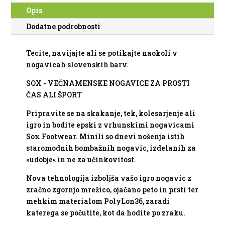
Opis
Dodatne podrobnosti
Tecite, navijajte ali se potikajte naokoli v
nogavicah slovenskih barv.
SOX - VEČNAMENSKE NOGAVICE ZA PROSTI
ČAS ALI ŠPORT
Pripravite se na skakanje, tek, kolesarjenje ali
igro in bodite epski z vrhunskimi nogavicami
Sox Footwear. Minili so dnevi nošenja istih
staromodnih bombažnih nogavic, izdelanih za
»udobje« in ne za učinkovitost.
Nova tehnologija izboljša vašo igro nogavic z
zračno zgornjo mrežico, ojačano peto in prsti ter
mehkim materialom PolyLon36, zaradi
katerega se počutite, kot da hodite po zraku.