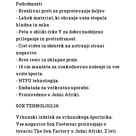
Podrobnosti
- Brezšivni prsti za preprečevanje žuljev.
- Lahek material, ki ohranja vaša stopala
hladna in suha.
- Peta v obliki črke Y za dobro zaobljeno
prileganje in protizdrsnost.
- Čist videz in občutek na notranji strani
nogavice.
- Brez resic in ohlapne preje.
- 16 cm manšeta za vsakodnevno nošenje in vse
vrste športa.
- HTFU tehnologija.
- Embalaža za večkratno uporabo.
- Proizvedeno v Južni Afriki.
SOX TEHNOLOGIJA
Vrhunski izdelek za vrhunskega športnika.
Vse nogavice Sox Footwear proizvajajo v
tovarni The Sox Factory v Južni Afriki. Z leti