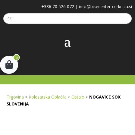
+386 70 526 072
|
info@bikecenter-cerknica.si
0
Trgovina
>
Kolesarska Oblačila
>
Ostalo
>
NOGAVICE SOX
SLOVENIJA