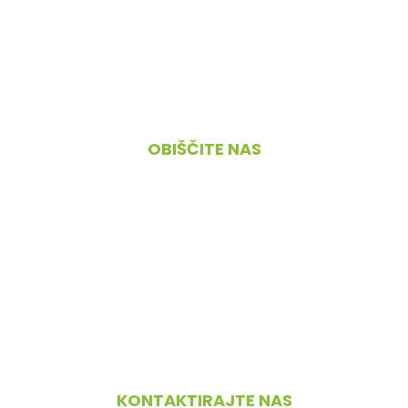
O nas
Pogoji poslovanja
Kontakt
OBIŠČITE NAS
Cesta 4. maja 45, 1380 Cerknica
PONEDELJEK – PETEK
09.00 – 18.00
SOBOTA
08.00 – 12.00
NEDELJA IN PRAZNIKI
zaprto
KONTAKTIRAJTE NAS