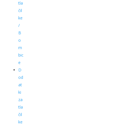
tla
čil
ke
/
B
o
m
bic
e
D
od
at
ki
za
tla
čil
ke