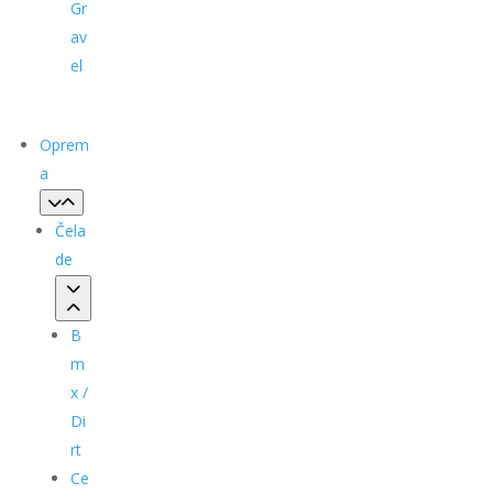
Gr
av
el
Oprem
a
Čela
de
B
m
x /
Di
rt
Ce