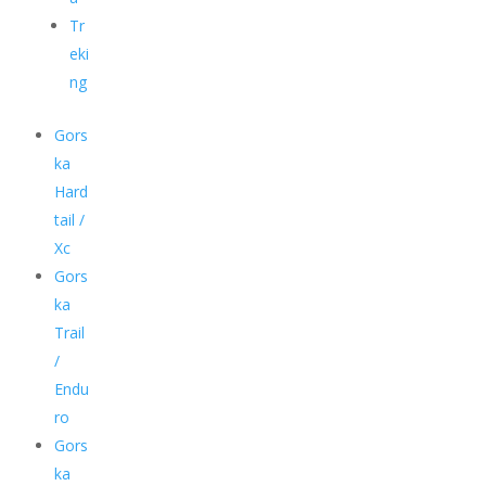
Tr
eki
ng
Gors
ka
Hard
tail /
Xc
Gors
ka
Trail
/
Endu
ro
Gors
ka