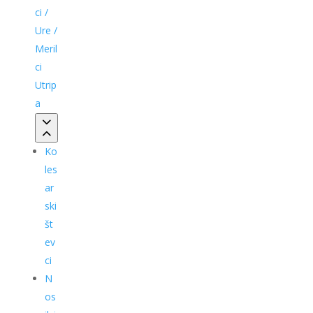
ci /
Ure /
Meril
ci
Utrip
a
Ko
les
ar
ski
št
ev
ci
N
os