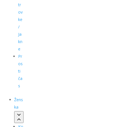
tr
ov
ke
/
Ja
kn
e
Pr
os
ti
ča
s
Žens
ka
Ko