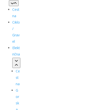
Cest
na
Ciklo
/
Grav
el
Elekt
rična
Ce
st
na
G
or
sk
a