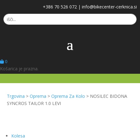
+386 70 526 072
|
info@bikecenter-cerknica.si
0
Košarica je prazna.
Trgovina
>
Oprema
>
Oprema Za Kolo
>
NOSILEC BIDONA
SYNCROS TAILOR 1.0 LEVI
Kolesa