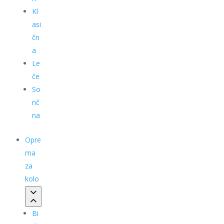
Kl
asi
čn
a
Le
če
So
nč
na
Opre
ma
za
kolo
Bi