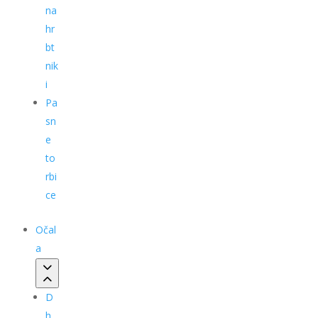
na
hr
bt
nik
i
Pa
sn
e
to
rbi
ce
Očal
a
D
h