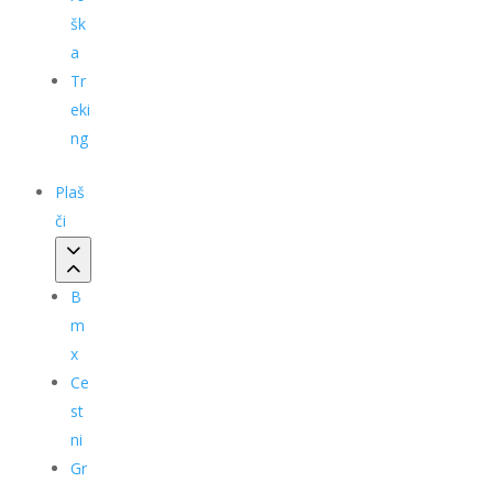
šk
a
Tr
eki
ng
Plaš
či
B
m
x
Ce
st
ni
Gr