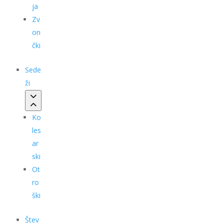
ja
Zv
on
čki
Sede
ži
Ko
les
ar
ski
Ot
ro
ški
Štev