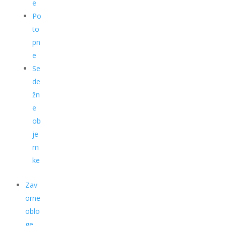
e
Po
to
pn
e
Se
de
žn
e
ob
je
m
ke
Zav
orne
oblo
ge