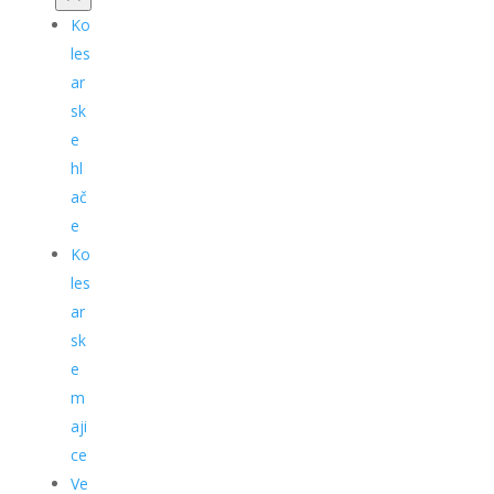
Ko
les
ar
sk
e
hl
ač
e
Ko
les
ar
sk
e
m
aji
ce
Ve