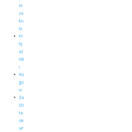
re
za
ko
lo
Pr
tlj
až
nik
i
Ro
go
vi
Za
šči
ta
ok
vir