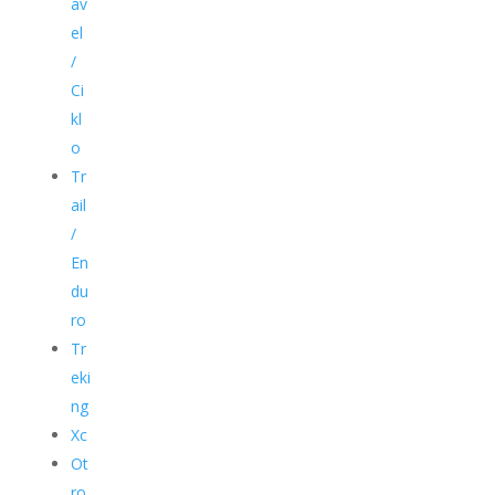
av
el
/
Ci
kl
o
Tr
ail
/
En
du
ro
Tr
eki
ng
Xc
Ot
ro