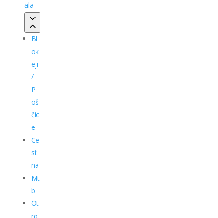
ala
Bl
ok
eji
/
Pl
oš
čic
e
Ce
st
na
Mt
b
Ot
ro