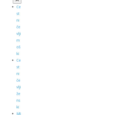
Ce
st
ni
če
vlji
m
oš
ki
Ce
st
ni
če
vlji
že
ns
ki
Mt