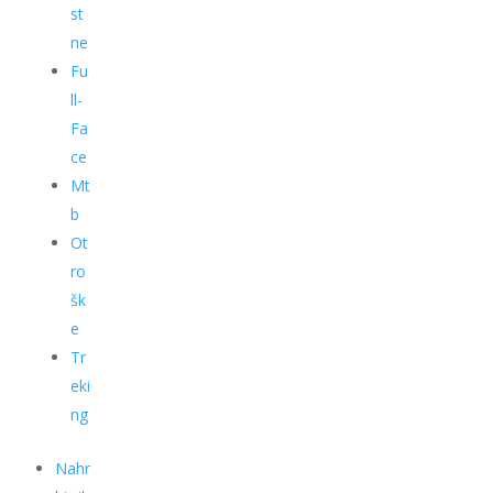
st
ne
Fu
ll-
Fa
ce
Mt
b
Ot
ro
šk
e
Tr
eki
ng
Nahr