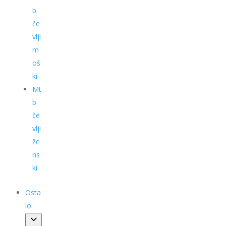
b
če
vlji
m
oš
ki
Mt
b
če
vlji
že
ns
ki
Osta
lo