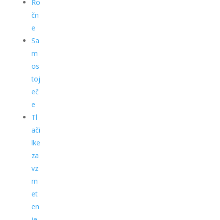
Ro
čn
e
Sa
m
os
toj
eč
e
Tl
ači
lke
za
vz
m
et
en
je