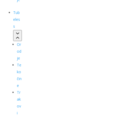
Tub
eles
s
Or
od
je
Te
ko
čin
e
Tr
ak
ov
i