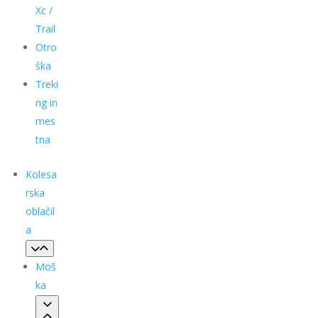
Xc /
Trail
Otro
ška
Treki
ng in
mes
tna
Kolesa
rska
oblačil
a
Moš
ka