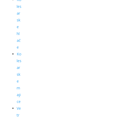
les
ar
sk
e
hl
ač
e
Ko
les
ar
sk
e
m
aji
ce
Ve
tr