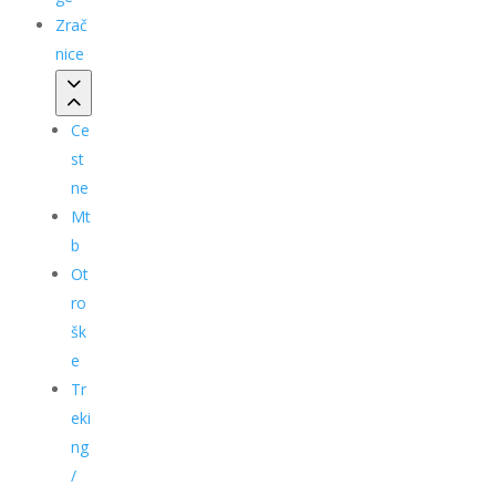
Zrač
nice
Ce
st
ne
Mt
b
Ot
ro
šk
e
Tr
eki
ng
/