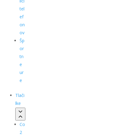
ilci
tel
ef
on
ov
Šp
or
tn
e
ur
e
Tlači
lke
Co
2