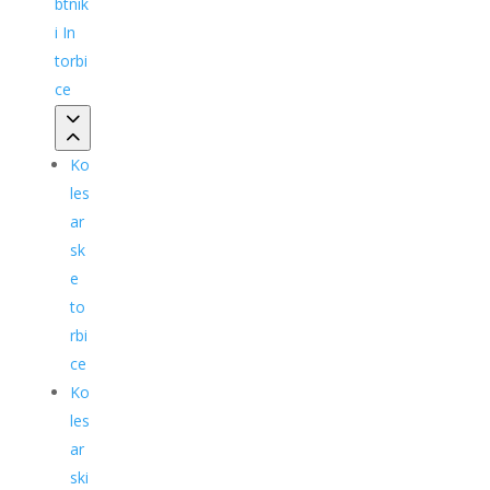
btnik
i In
torbi
ce
Ko
les
ar
sk
e
to
rbi
ce
Ko
les
ar
ski