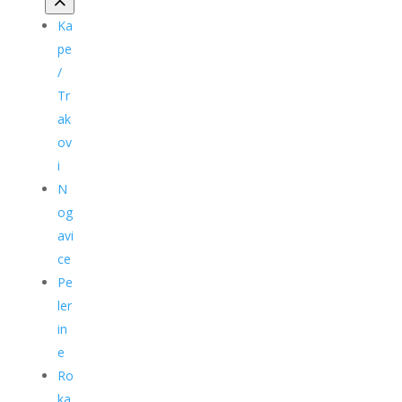
Ka
pe
/
Tr
ak
ov
i
N
og
avi
ce
Pe
ler
in
e
Ro
ka