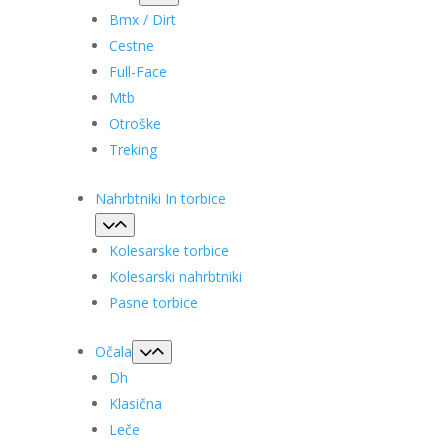
Bmx / Dirt
Cestne
Full-Face
Mtb
Otroške
Treking
Nahrbtniki In torbice
Kolesarske torbice
Kolesarski nahrbtniki
Pasne torbice
Očala
Dh
Klasična
Leče