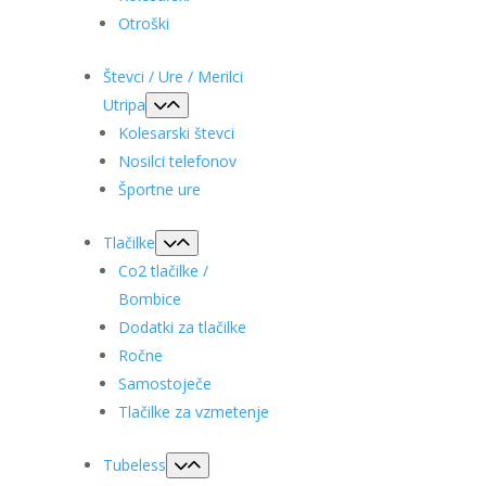
Otroški
Števci / Ure / Merilci
Utripa
Kolesarski števci
Nosilci telefonov
Športne ure
Tlačilke
Co2 tlačilke /
Bombice
Dodatki za tlačilke
Ročne
Samostoječe
Tlačilke za vzmetenje
Tubeless