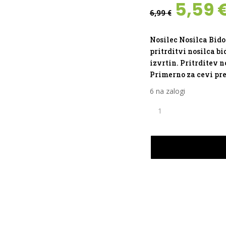
Izvir
5,59
6,99
€
cena
je
bila:
Nosilec Nosilca Bid
6,99 €
pritrditvi nosilca b
izvrtin. Pritrditev 
Primerno za cevi pr
6 na zalogi
NOSILEC
NOSILCA
BIDONA
ZEFAL
GIZMO
UNI
količina