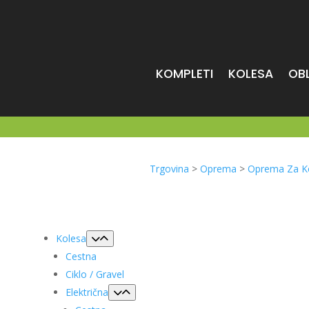
KOMPLETI
KOLESA
OB
Trgovina
>
Oprema
>
Oprema Za K
Kolesa
Cestna
Ciklo / Gravel
Električna