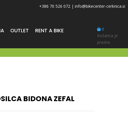
+386 70 526 072
|
info@bikecenter-cerknica.si
0
MA
OUTLET
RENT A BIKE
Košarica je
prazna.
SILCA BIDONA ZEFAL