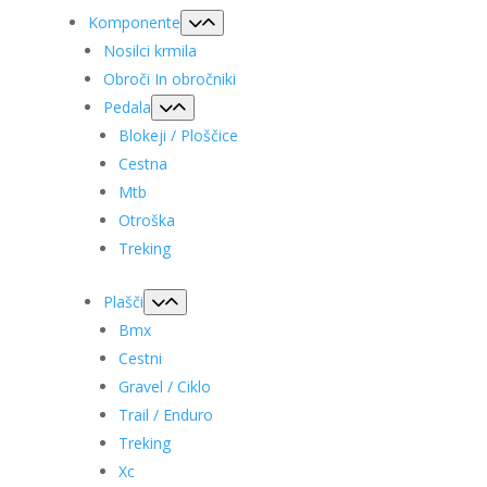
Komponente
Nosilci krmila
Obroči In obročniki
Pedala
Blokeji / Ploščice
Cestna
Mtb
Otroška
Treking
Plašči
Bmx
Cestni
Gravel / Ciklo
Trail / Enduro
Treking
Xc