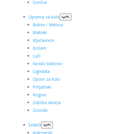
Sončna
Oprema za kolo
Bidoni / Mehovi
Blatniki
Ključavnice
Košare
Luči
Nosilci bidonov
Ogledala
Opore za kolo
Prtljažniki
Rogovi
Zaščita okvirja
Zvončki
Sedeži
Kolesarski