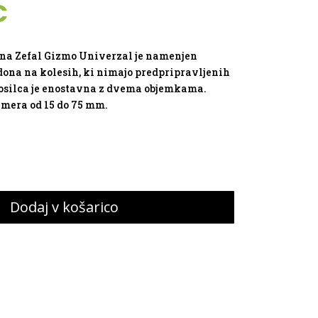
na
Trenutna
€
cena
je:
5,59 €.
ona Zefal Gizmo Univerzal je namenjen
.
idona na kolesih, ki nimajo predpripravljenih
nosilca je enostavna z dvema objemkama.
emera od 15 do 75 mm.
Dodaj v košarico