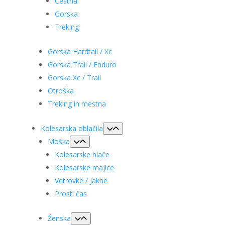
Cestna
Gorska
Treking
Gorska Hardtail / Xc
Gorska Trail / Enduro
Gorska Xc / Trail
Otroška
Treking in mestna
Kolesarska oblačila
Moška
Kolesarske hlače
Kolesarske majice
Vetrovke / Jakne
Prosti čas
Ženska