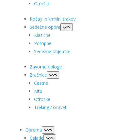
Otroški
Ročaji In krmilni trakovi
Sedežne opore
Klasične
Potopne
Sedežne objemke
Zavorne obloge
Zračnice
Cestne
Mtb
Otroške
Treking / Gravel
Oprema
Čelade