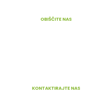
Kontakt
OBIŠČITE NAS
Cesta 4. maja 45, 1380 Cerknica
PONEDELJEK – PETEK
09.00 – 18.00
SOBOTA
08.00 – 12.00
NEDELJA IN PRAZNIKI
zaprto
KONTAKTIRAJTE NAS
+386 70 526 072
info@bikecenter-cerknica.si