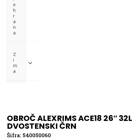
e
h
r
a
n
a
Z
i
m
a
Pošlji povpraševanje
OBROČ ALEXRIMS ACE18 26″ 32L
DVOSTENSKI ČRN
Šifra:
540050060