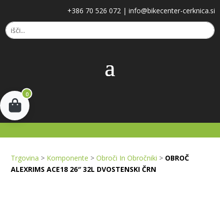
+386 70 526 072
|
info@bikecenter-cerknica.si
0
Trgovina
>
Komponente
>
Obroči In Obročniki
>
OBROČ
ALEXRIMS ACE18 26″ 32L DVOSTENSKI ČRN