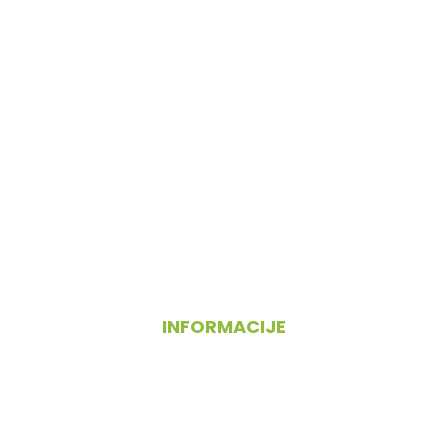
INFORMACIJE
O nas
Pogoji poslovanja