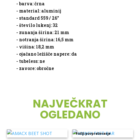
- barva: črna
- material: aluminij
- standard 559 / 26"
- število lukenj: 32
- zunanja širina: 21 mm
- notranja širina: 16,5 mm
- višina: 18,2 mm
- ojačano ležišče napere: da
- tubeless: ne
- zavore: obročne
NAJVEČKRAT
OGLEDANO
Pošlji povpraševanje