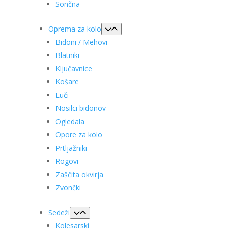
Sončna
Oprema za kolo
Bidoni / Mehovi
Blatniki
Ključavnice
Košare
Luči
Nosilci bidonov
Ogledala
Opore za kolo
Prtljažniki
Rogovi
Zaščita okvirja
Zvončki
Sedeži
Kolesarski