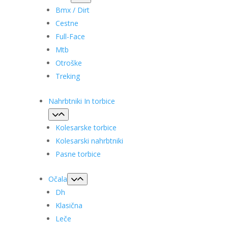
Bmx / Dirt
Cestne
Full-Face
Mtb
Otroške
Treking
Nahrbtniki In torbice
Kolesarske torbice
Kolesarski nahrbtniki
Pasne torbice
Očala
Dh
Klasična
Leče