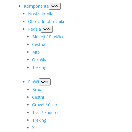
Komponente
Nosilci krmila
Obroči In obročniki
Pedala
Blokeji / Ploščice
Cestna
Mtb
Otroška
Treking
Plašči
Bmx
Cestni
Gravel / Ciklo
Trail / Enduro
Treking
Xc