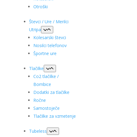
Otroški
Števci / Ure / Merilci
Utripa
Kolesarski števci
Nosilci telefonov
Športne ure
Tlačilke
Co2 tlačilke /
Bombice
Dodatki za tlačilke
Ročne
Samostoječe
Tlačilke za vzmetenje
Tubeless