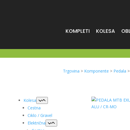
KOMPLETI
KOLESA
OB
Trgovina
>
Komponente
>
Pedala
Kolesa
Cestna
Ciklo / Gravel
Električna