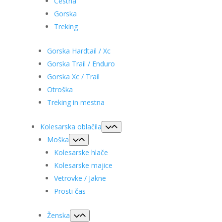
Cestna
Gorska
Treking
Gorska Hardtail / Xc
Gorska Trail / Enduro
Gorska Xc / Trail
Otroška
Treking in mestna
Kolesarska oblačila
Moška
Kolesarske hlače
Kolesarske majice
Vetrovke / Jakne
Prosti čas
Ženska