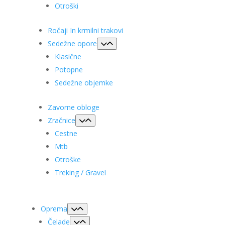
Otroški
Ročaji In krmilni trakovi
Sedežne opore
Klasične
Potopne
Sedežne objemke
Zavorne obloge
Zračnice
Cestne
Mtb
Otroške
Treking / Gravel
Oprema
Čelade