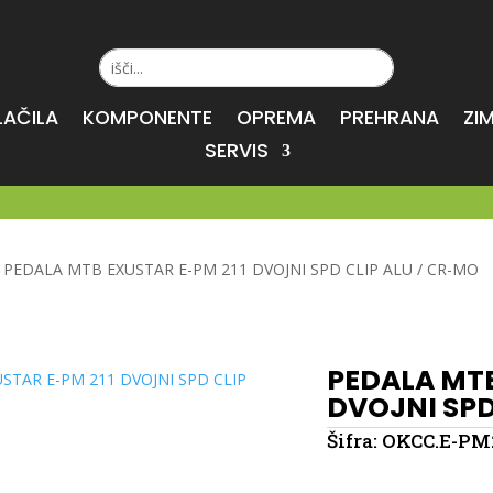
LAČILA
KOMPONENTE
OPREMA
PREHRANA
ZI
SERVIS
>
PEDALA MTB EXUSTAR E-PM 211 DVOJNI SPD CLIP ALU / CR-MO
PEDALA MTB
DVOJNI SPD
Šifra:
OKCC.E-PM