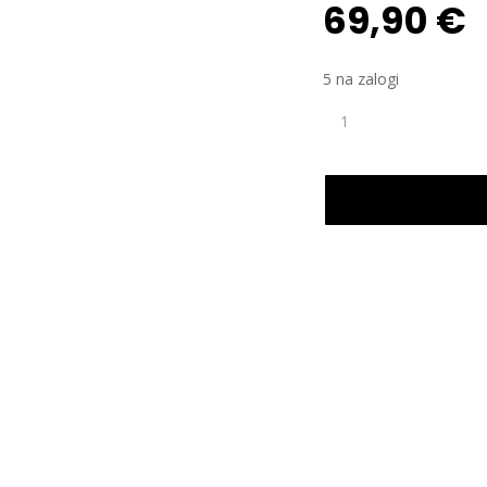
69,90
€
5 na zalogi
PEDALA
MTB
EXUSTAR
E-
PM
211
DVOJNI
SPD
CLIP
ALU
/
CR-
MO
količina