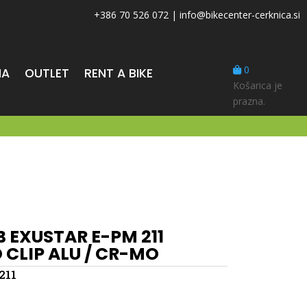
+386 70 526 072
|
info@bikecenter-cerknica.si
0
MA
OUTLET
RENT A BIKE
Košarica je
prazna.
 EXUSTAR E-PM 211
 CLIP ALU / CR-MO
211