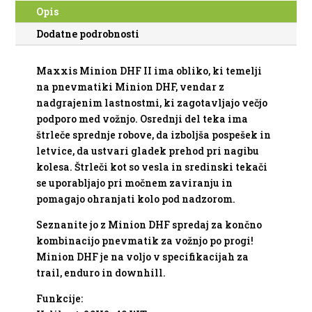
DD
Opis
3CT
Dodatne podrobnosti
120X2F
količina
Maxxis
Minion
DHF
II
ima
obliko
,
ki
temelji
na
pnevmatiki
Minion
DHF
,
vendar
z
nadgrajenim
lastnostmi
,
ki
zagotavljajo
večjo
podporo
med
vožnjo
.
Osrednji
del
teka
ima
štrleče
sprednje
robove
,
da
izboljša
pospešek
in
letvice
,
da
ustvari
gladek
prehod
pri
nagibu
kolesa
.
Štrleči
kot
so
vesla
in
sredinski
tekači
se
uporabljajo
pri
močnem
zaviranju
in
pomagajo
ohranjati
kolo
pod
nadzorom
.
Seznanite
jo
z
Minion
DHF
spredaj
za
končno
kombinacijo
pnevmatik
za
vožnjo
po
progi
!
Minion
DHF
je
na
voljo
v
specifikacijah
za
trail
,
enduro
in
downhill
.
Funkcije
: