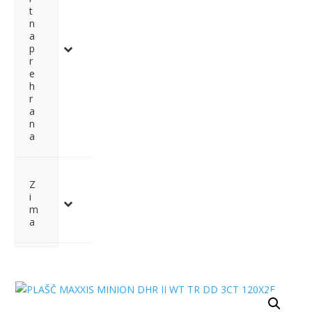
t
n
a
p
r
e
h
r
a
n
a
Z
i
m
a