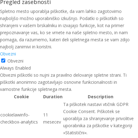
Pregled zasebnosti
Spletno mesto uporablja piškotke, da vam lahko zagotovimo
najboljšo možno uporabniško izkušnjo. Podatki o piškotkih so
shranjeni v vašem brskalniku in izvajajo funkcije, kot na primer
prepoznavanje vas, ko se vrnete na naše spletno mesto, in nam
pomaga, da razumemo, kateri deli spletnega mesta se vam zdijo
najbolj zanimivi in koristni.
Obvezni
Obvezni
Always Enabled
Obvezni piškotki so nujni za pravilno delovanje spletne strani. Ti
piškotki anonimno zagotavljajo osnovne funkcionalnosti in
varnostne funkcije spletnega mesta.
Cookie
Duration
Description
Ta piškotek nastavi vtičnik GDPR
Cookie Consent. Piškotek se
cookielawinfo-
11
uporablja za shranjevanje privolitve
checkbox-analytics
mesecev
uporabnika za piškotke v kategoriji
»Statistični«.