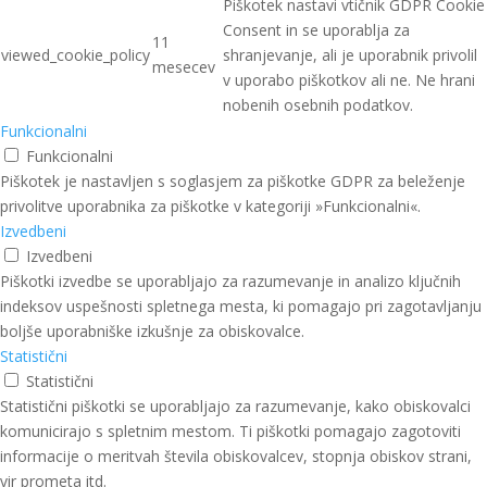
Piškotek nastavi vtičnik GDPR Cookie
Consent in se uporablja za
11
viewed_cookie_policy
shranjevanje, ali je uporabnik privolil
mesecev
v uporabo piškotkov ali ne. Ne hrani
nobenih osebnih podatkov.
Funkcionalni
Funkcionalni
Piškotek je nastavljen s soglasjem za piškotke GDPR za beleženje
privolitve uporabnika za piškotke v kategoriji »Funkcionalni«.
Izvedbeni
Izvedbeni
Piškotki izvedbe se uporabljajo za razumevanje in analizo ključnih
indeksov uspešnosti spletnega mesta, ki pomagajo pri zagotavljanju
boljše uporabniške izkušnje za obiskovalce.
Statistični
Statistični
Statistični piškotki se uporabljajo za razumevanje, kako obiskovalci
komunicirajo s spletnim mestom. Ti piškotki pomagajo zagotoviti
informacije o meritvah števila obiskovalcev, stopnja obiskov strani,
vir prometa itd.