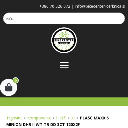
+386 70 526 072
|
info@bikecenter-cerknica.si
0
Trgovina
>
Komponente
>
Plašči
>
Xc
>
PLAŠČ MAXXIS
MINION DHR II WT TR DD 3CT 120X2F