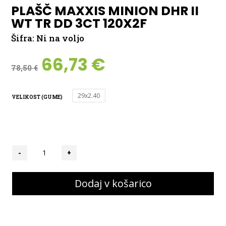
PLAŠČ MAXXIS MINION DHR II
WT TR DD 3CT 120X2F
Šifra:
Ni na voljo
Izvirna
Trenutna
66,73
€
78,50
€
cena
cena
je
je:
bila:
66,73 €.
29x2.40
VELIKOST (GUME)
78,50 €.
PLAŠČ
-
+
MAXXIS
MINION
Dodaj v košarico
DHR
II
WT
TR