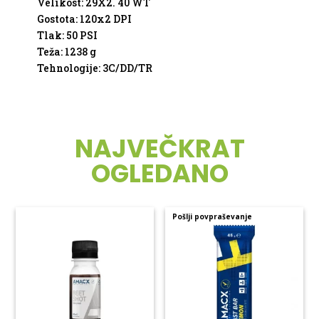
Velikost
:
29X2
.
40
WT
Gostota
:
120x2
DPI
Tlak
:
50
PSI
Teža
:
1238
g
Tehnologije
:
3C
/
DD
/
TR
NAJVEČKRAT
OGLEDANO
Pošlji povpraševanje