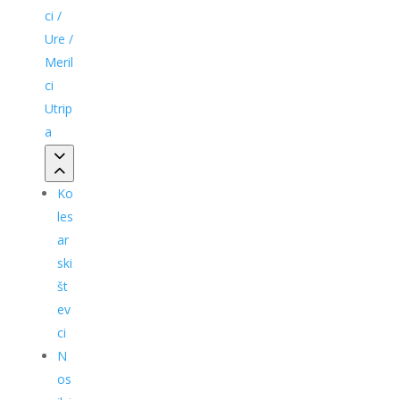
ci /
Ure /
Meril
ci
Utrip
a
Ko
les
ar
ski
št
ev
ci
N
os