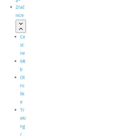
Zrač
nice
Ce
st
ne
Mt
b
Ot
ro
šk
e
Tr
eki
ng
/