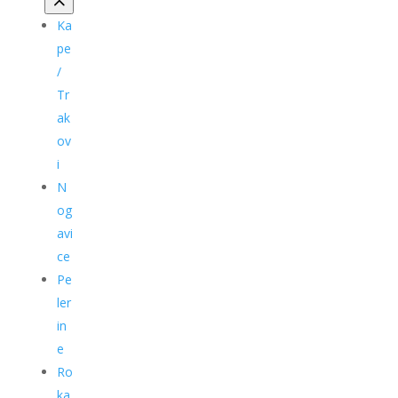
Ka
pe
/
Tr
ak
ov
i
N
og
avi
ce
Pe
ler
in
e
Ro
ka