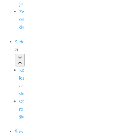
ja
Zv
on
čki
Sede
ži
Ko
les
ar
ski
Ot
ro
ški
Štev