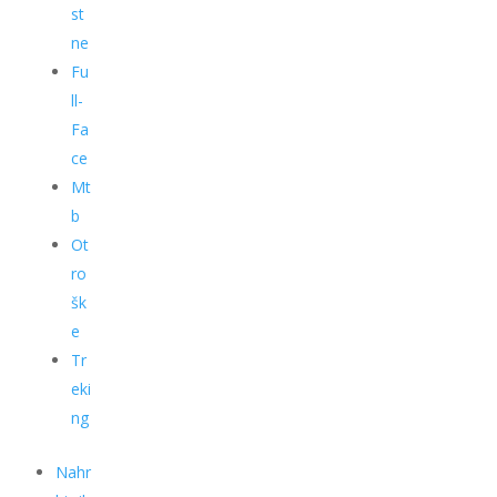
st
ne
Fu
ll-
Fa
ce
Mt
b
Ot
ro
šk
e
Tr
eki
ng
Nahr