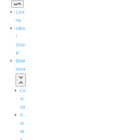
Cest
na
Ciklo
/
Grav
el
Elekt
rična
Ce
st
na
G
or
sk
a