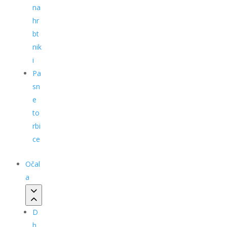
na
hr
bt
nik
i
Pa
sn
e
to
rbi
ce
Očal
a
D
h