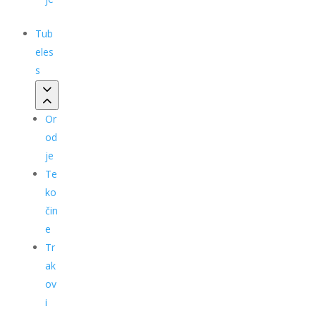
Tub
eles
s
Or
od
je
Te
ko
čin
e
Tr
ak
ov
i