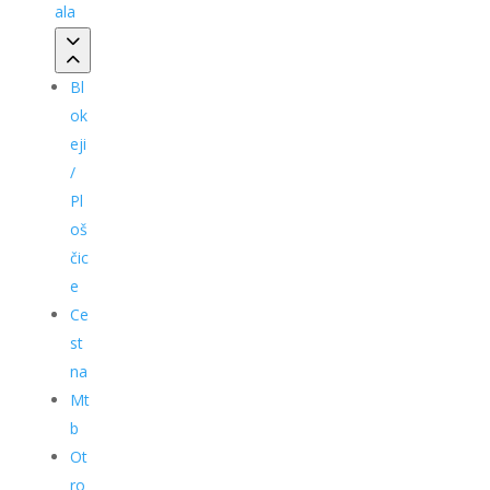
ala
Bl
ok
eji
/
Pl
oš
čic
e
Ce
st
na
Mt
b
Ot
ro