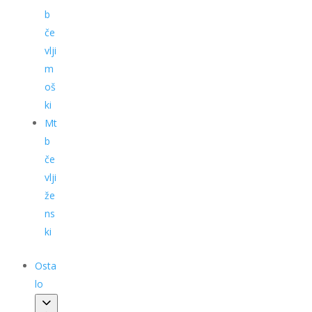
b
če
vlji
m
oš
ki
Mt
b
če
vlji
že
ns
ki
Osta
lo