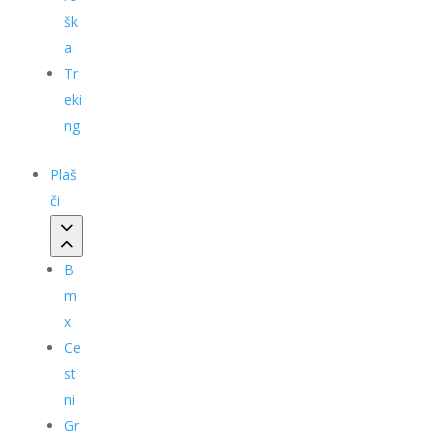
šk
a
Tr
eki
ng
Plaš
či
B
m
x
Ce
st
ni
Gr