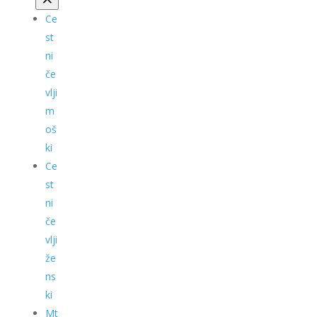
Ce
st
ni
če
vlji
m
oš
ki
Ce
st
ni
če
vlji
že
ns
ki
Mt