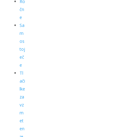
Ro
čn
e
Sa
m
os
toj
eč
e
Tl
ači
lke
za
vz
m
et
en
je