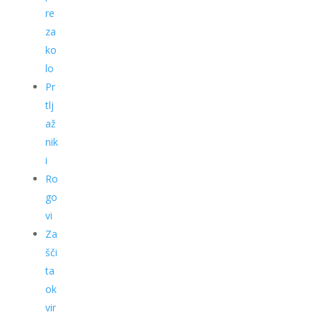
re
za
ko
lo
Pr
tlj
až
nik
i
Ro
go
vi
Za
šči
ta
ok
vir