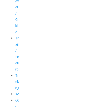
av
el
/
Ci
kl
o
Tr
ail
/
En
du
ro
Tr
eki
ng
Xc
Ot
ro