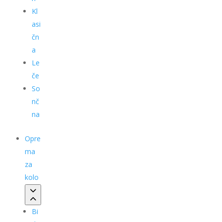
Kl
asi
čn
a
Le
če
So
nč
na
Opre
ma
za
kolo
Bi