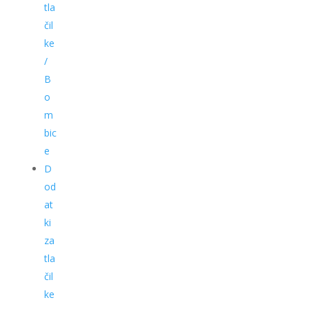
tla
čil
ke
/
B
o
m
bic
e
D
od
at
ki
za
tla
čil
ke