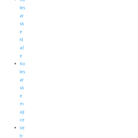
les
ar
sk
e
hl
ač
e
Ko
les
ar
sk
e
m
aji
ce
Ve
tr