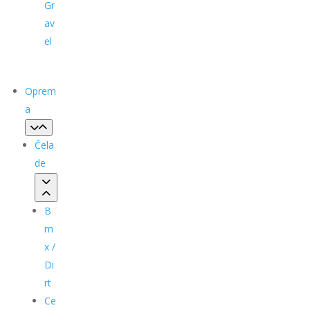
Gr
av
el
Oprem
a
Čela
de
B
m
x /
Di
rt
Ce