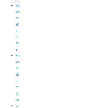
Ko
les
ar
sk
e
hl
ač
e
Ko
les
ar
sk
e
m
aji
ce
Ve