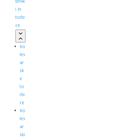
btnik
i In
torbi
ce
Ko
les
ar
sk
e
to
rbi
ce
Ko
les
ar
ski