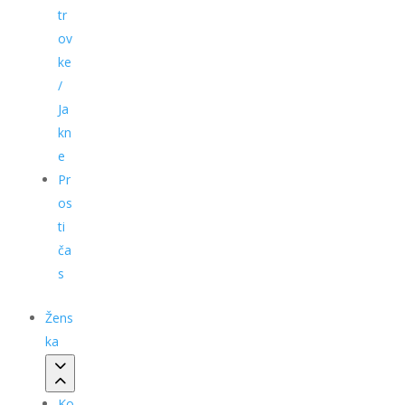
tr
ov
ke
/
Ja
kn
e
Pr
os
ti
ča
s
Žens
ka
Ko