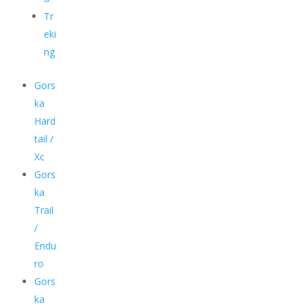
Tr
eki
ng
Gors
ka
Hard
tail /
Xc
Gors
ka
Trail
/
Endu
ro
Gors
ka