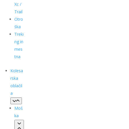
Xc /
Trail
Otro
ška
Treki
ng in
mes
tna
Kolesa
rska
oblačil
a
Moš
ka