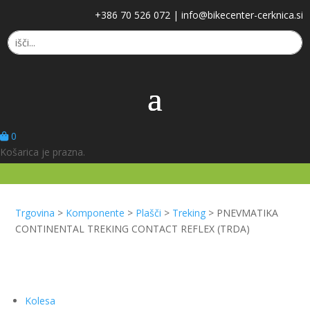
+386 70 526 072
|
info@bikecenter-cerknica.si
0
Košarica je prazna.
Trgovina
>
Komponente
>
Plašči
>
Treking
>
PNEVMATIKA
CONTINENTAL TREKING CONTACT REFLEX (TRDA)
Kolesa