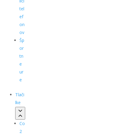
ilci
tel
ef
on
ov
Šp
or
tn
e
ur
e
Tlači
lke
Co
2