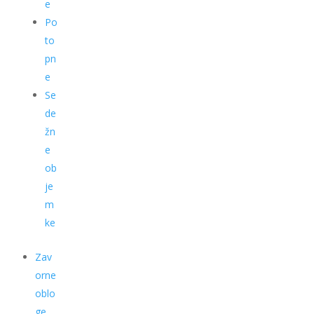
e
Po
to
pn
e
Se
de
žn
e
ob
je
m
ke
Zav
orne
oblo
ge