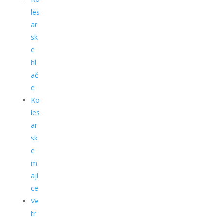
les
ar
sk
e
hl
ač
e
Ko
les
ar
sk
e
m
aji
ce
Ve
tr