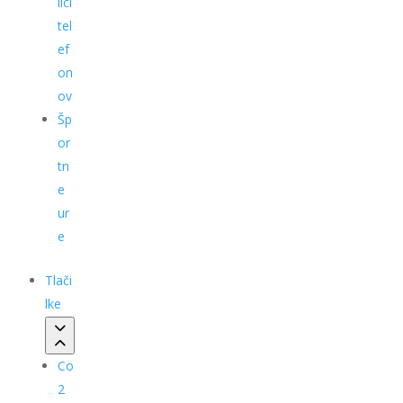
ilci
tel
ef
on
ov
Šp
or
tn
e
ur
e
Tlači
lke
Co
2