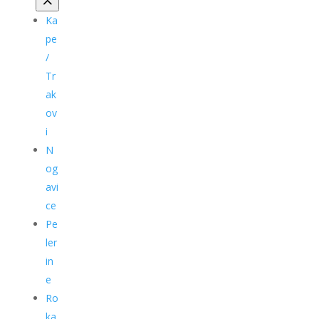
Ka
pe
/
Tr
ak
ov
i
N
og
avi
ce
Pe
ler
in
e
Ro
ka