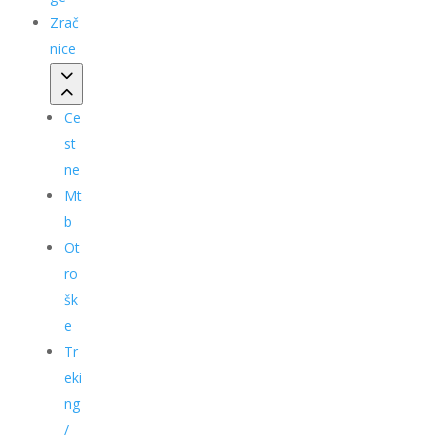
Zrač
nice
Ce
st
ne
Mt
b
Ot
ro
šk
e
Tr
eki
ng
/