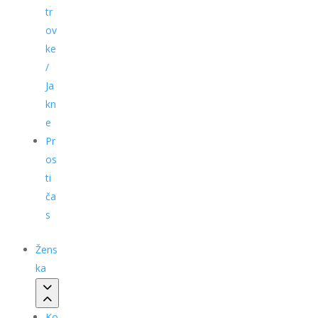
tr
ov
ke
/
Ja
kn
e
Pr
os
ti
ča
s
Žens
ka
Ko