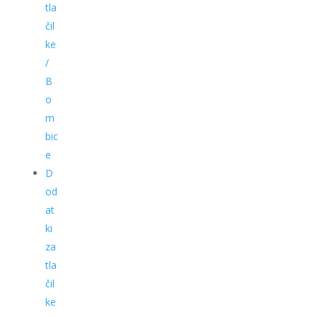
tla
čil
ke
/
B
o
m
bic
e
D
od
at
ki
za
tla
čil
ke