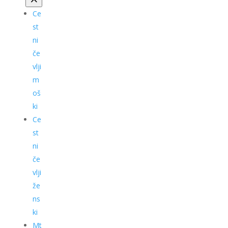
Ce
st
ni
če
vlji
m
oš
ki
Ce
st
ni
če
vlji
že
ns
ki
Mt