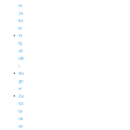
re
za
ko
lo
Pr
tlj
až
nik
i
Ro
go
vi
Za
šči
ta
ok
vir