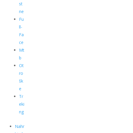
st
ne
Fu
ll-
Fa
ce
Mt
b
Ot
ro
šk
e
Tr
eki
ng
Nahr