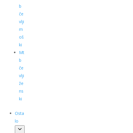
b
če
vlji
m
oš
ki
Mt
b
če
vlji
že
ns
ki
Osta
lo