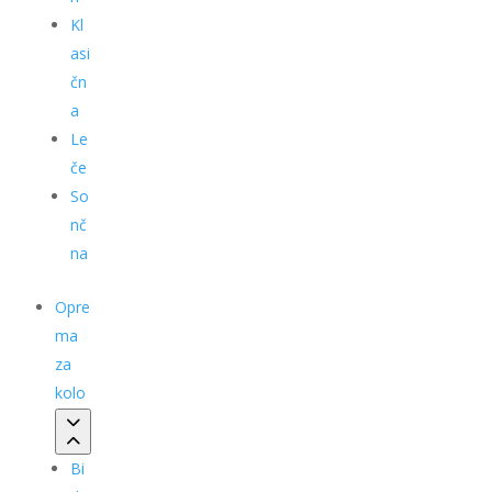
Kl
asi
čn
a
Le
če
So
nč
na
Opre
ma
za
kolo
Bi