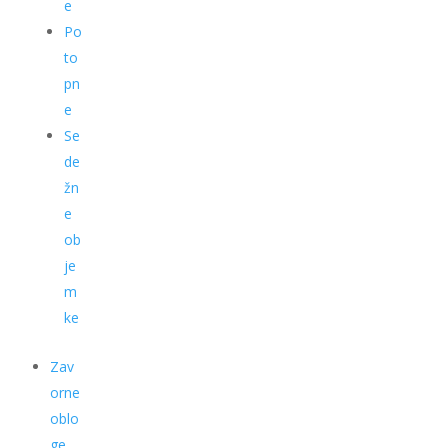
e
Po
to
pn
e
Se
de
žn
e
ob
je
m
ke
Zav
orne
oblo
ge