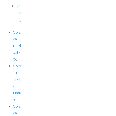
Tr
eki
ng
Gors
ka
Hard
tail /
Xc
Gors
ka
Trail
/
Endu
ro
Gors
ka