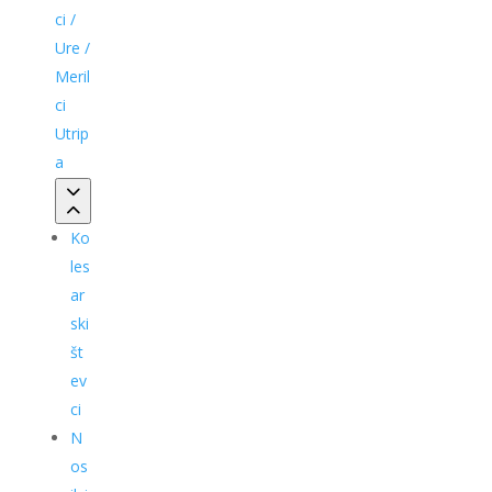
ci /
Ure /
Meril
ci
Utrip
a
Ko
les
ar
ski
št
ev
ci
N
os