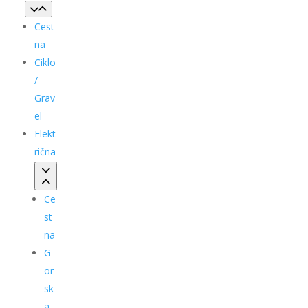
Cest
na
Ciklo
/
Grav
el
Elekt
rična
Ce
st
na
G
or
sk
a