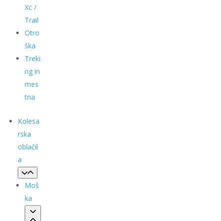
Xc /
Trail
Otro
ška
Treki
ng in
mes
tna
Kolesa
rska
oblačil
a
Moš
ka