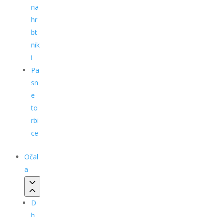
na
hr
bt
nik
i
Pa
sn
e
to
rbi
ce
Očal
a
D
h