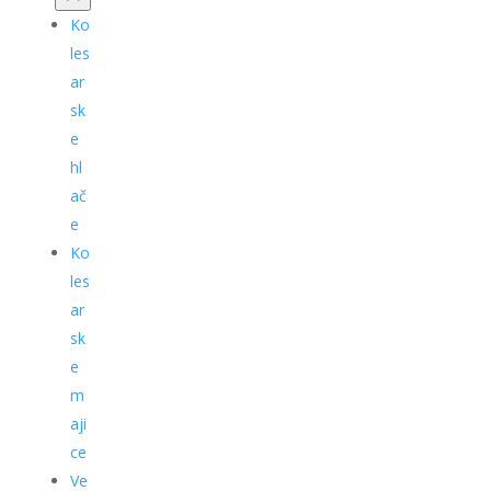
Ko
les
ar
sk
e
hl
ač
e
Ko
les
ar
sk
e
m
aji
ce
Ve