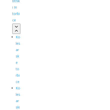
btnik
i In
torbi
ce
Ko
les
ar
sk
e
to
rbi
ce
Ko
les
ar
ski