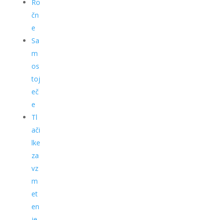
Ro
čn
e
Sa
m
os
toj
eč
e
Tl
ači
lke
za
vz
m
et
en
je