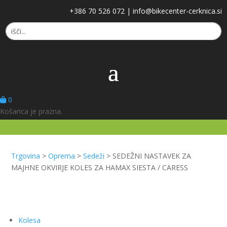
+386 70 526 072
|
info@bikecenter-cerknica.si
0
Košarica je prazna.
Trgovina
>
Oprema
>
Sedeži
>
SEDEŽNI NASTAVEK ZA
MAJHNE OKVIRJE KOLES ZA HAMAX SIESTA / CARESS
Kolesa