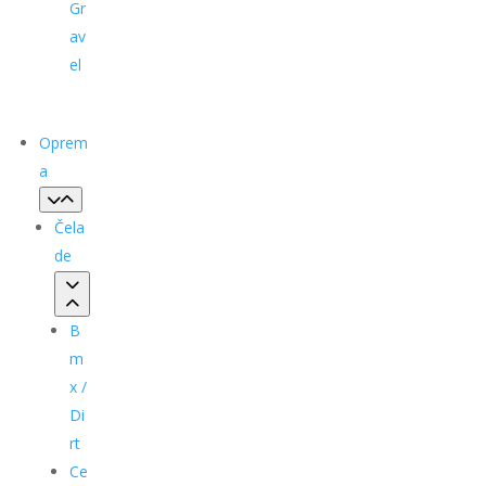
Gr
av
el
Oprem
a
Čela
de
B
m
x /
Di
rt
Ce