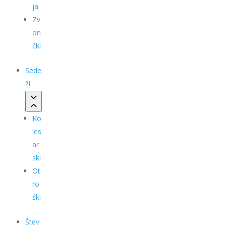
ja
Zv
on
čki
Sede
ži
Ko
les
ar
ski
Ot
ro
ški
Štev