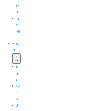
šk
a
Tr
eki
ng
Plaš
či
B
m
x
Ce
st
ni
Gr