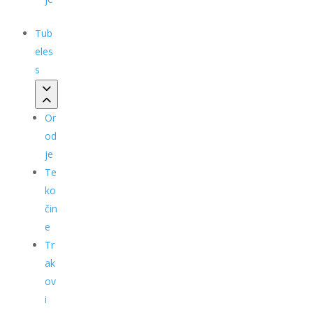
Tub
eles
s
Or
od
je
Te
ko
čin
e
Tr
ak
ov
i