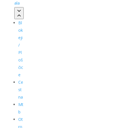
ala
Bl
ok
eji
/
Pl
oš
čic
e
Ce
st
na
Mt
b
Ot
ro