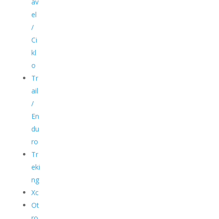
av
el
/
Ci
kl
o
Tr
ail
/
En
du
ro
Tr
eki
ng
Xc
Ot
ro