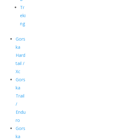
Tr
eki
ng
Gors
ka
Hard
tail /
Xc
Gors
ka
Trail
/
Endu
ro
Gors
ka