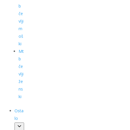
b
če
vlji
m
oš
ki
Mt
b
če
vlji
že
ns
ki
Osta
lo