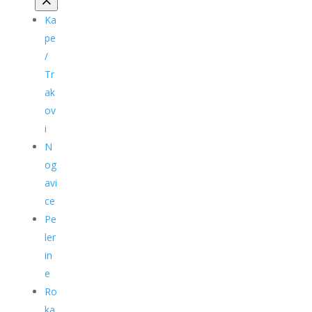
Ka
pe
/
Tr
ak
ov
i
N
og
avi
ce
Pe
ler
in
e
Ro
ka