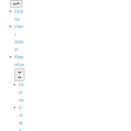
Cest
na
Ciklo
/
Grav
el
Elekt
rična
Ce
st
na
G
or
sk
a