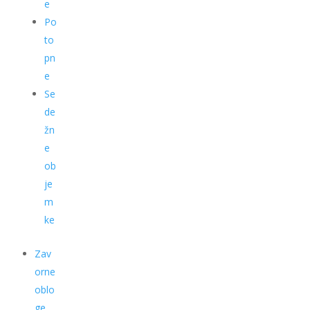
e
Po
to
pn
e
Se
de
žn
e
ob
je
m
ke
Zav
orne
oblo
ge