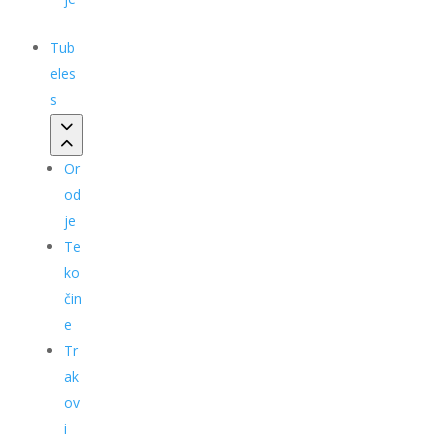
Tub
eles
s
Or
od
je
Te
ko
čin
e
Tr
ak
ov
i