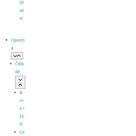
Gr
av
el
Oprem
a
Čela
de
B
m
x /
Di
rt
Ce