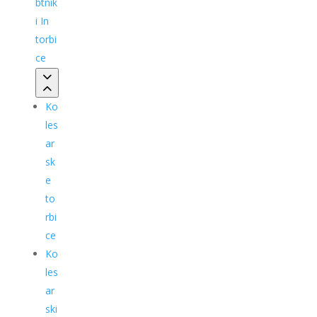
btnik
i In
torbi
ce
Ko
les
ar
sk
e
to
rbi
ce
Ko
les
ar
ski