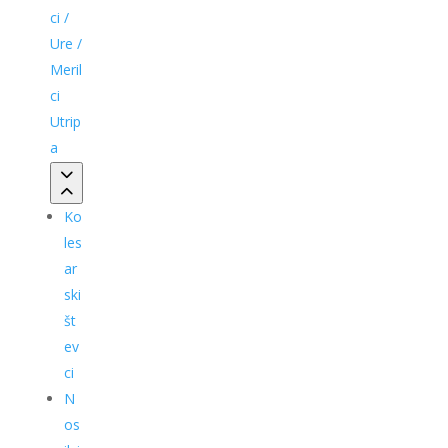
ci /
Ure /
Meril
ci
Utrip
a
Ko
les
ar
ski
št
ev
ci
N
os