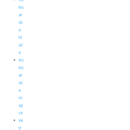
les
ar
sk
e
hl
ač
e
Ko
les
ar
sk
e
m
aji
ce
Ve
tr