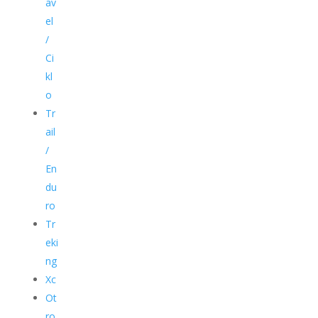
av
el
/
Ci
kl
o
Tr
ail
/
En
du
ro
Tr
eki
ng
Xc
Ot
ro