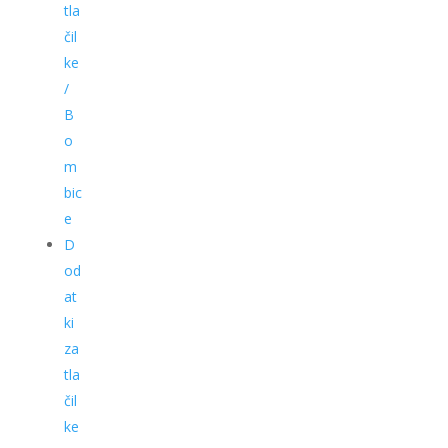
tla
čil
ke
/
B
o
m
bic
e
D
od
at
ki
za
tla
čil
ke