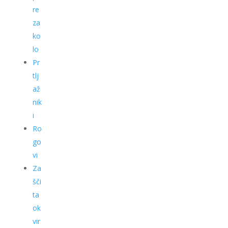
re
za
ko
lo
Pr
tlj
až
nik
i
Ro
go
vi
Za
šči
ta
ok
vir