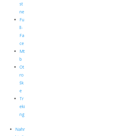
st
ne
Fu
ll-
Fa
ce
Mt
b
Ot
ro
šk
e
Tr
eki
ng
Nahr