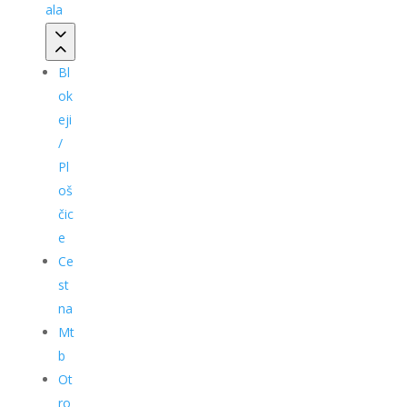
ala
Bl
ok
eji
/
Pl
oš
čic
e
Ce
st
na
Mt
b
Ot
ro