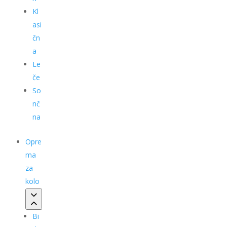
Kl
asi
čn
a
Le
če
So
nč
na
Opre
ma
za
kolo
Bi