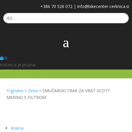
+386 70 526 072
|
info@bikecenter-cerknica.si
0
Košarica je prazna.
Trgovina
>
Zima
>
SMUČARSKI TRAK ZA VRAT SCOTT
MERINO S FILTROM
Kolesa