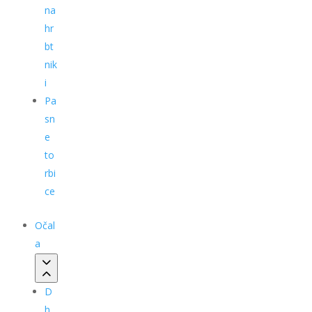
na
hr
bt
nik
i
Pa
sn
e
to
rbi
ce
Očal
a
D
h