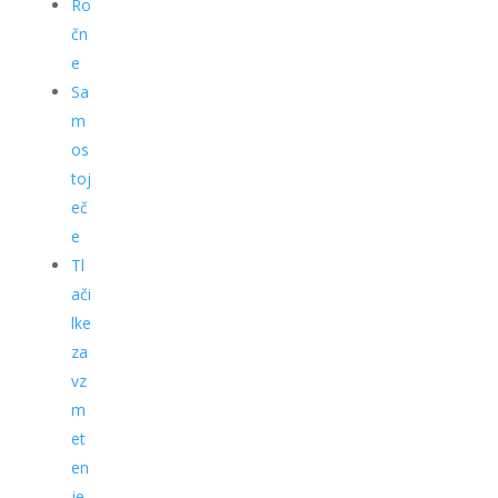
Ro
čn
e
Sa
m
os
toj
eč
e
Tl
ači
lke
za
vz
m
et
en
je