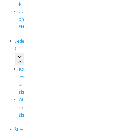
ja
Zv
on
čki
Sede
ži
Ko
les
ar
ski
Ot
ro
ški
Štev