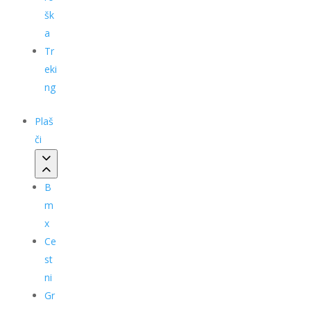
šk
a
Tr
eki
ng
Plaš
či
B
m
x
Ce
st
ni
Gr