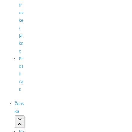
tr
ov
ke
/
Ja
kn
e
Pr
os
ti
ča
s
Žens
ka
Ko