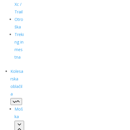
Xc /
Trail
Otro
ška
Treki
ng in
mes
tna
Kolesa
rska
oblačil
a
Moš
ka