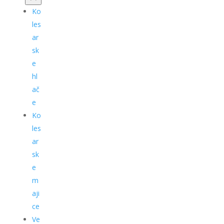
Ko
les
ar
sk
e
hl
ač
e
Ko
les
ar
sk
e
m
aji
ce
Ve