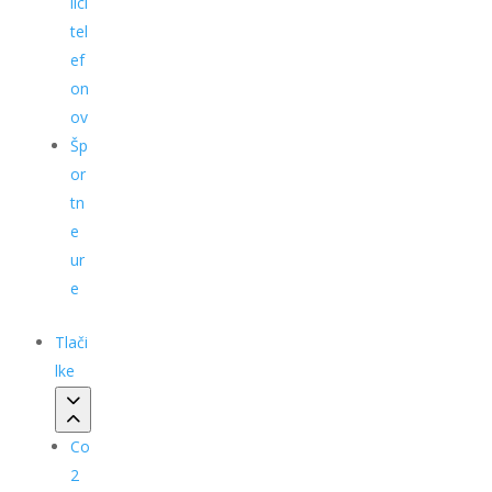
ilci
tel
ef
on
ov
Šp
or
tn
e
ur
e
Tlači
lke
Co
2