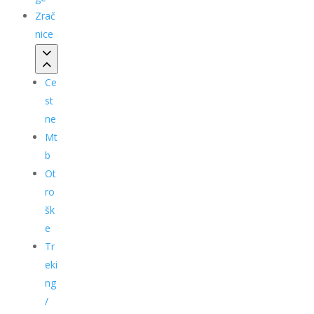
Zrač
nice
Ce
st
ne
Mt
b
Ot
ro
šk
e
Tr
eki
ng
/