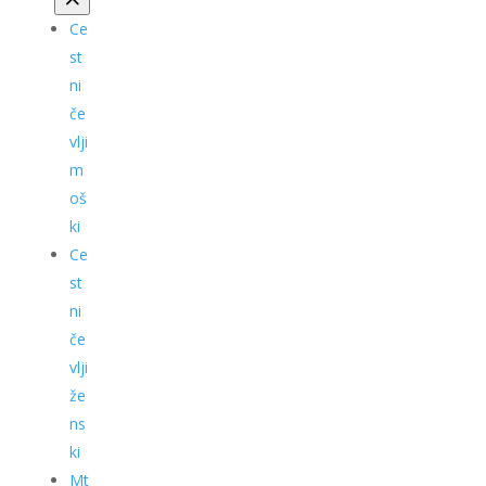
Ce
st
ni
če
vlji
m
oš
ki
Ce
st
ni
če
vlji
že
ns
ki
Mt