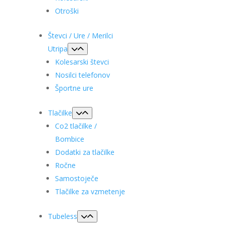
Otroški
Števci / Ure / Merilci
Utripa
Kolesarski števci
Nosilci telefonov
Športne ure
Tlačilke
Co2 tlačilke /
Bombice
Dodatki za tlačilke
Ročne
Samostoječe
Tlačilke za vzmetenje
Tubeless