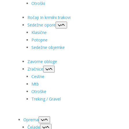
Otroški
Ročaji In krmilni trakovi
Sedežne opore
Klasične
Potopne
Sedežne objemke
Zavorne obloge
Zračnice
Cestne
Mtb
Otroške
Treking / Gravel
Oprema
Čelade