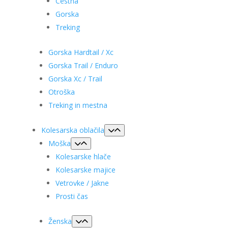
Cestna
Gorska
Treking
Gorska Hardtail / Xc
Gorska Trail / Enduro
Gorska Xc / Trail
Otroška
Treking in mestna
Kolesarska oblačila
Moška
Kolesarske hlače
Kolesarske majice
Vetrovke / Jakne
Prosti čas
Ženska