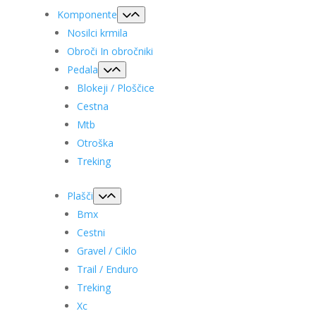
Komponente
Nosilci krmila
Obroči In obročniki
Pedala
Blokeji / Ploščice
Cestna
Mtb
Otroška
Treking
Plašči
Bmx
Cestni
Gravel / Ciklo
Trail / Enduro
Treking
Xc