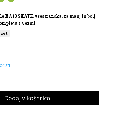
a
cena
je:
181,93 €.
e XA10 SKATE, vsestranska, za manj in bolj
90 €.
kompletu z vezmi.
očisti
Dodaj v košarico