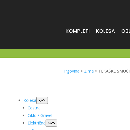
KOMPLETI
KOLESA
OB
Trgovina
>
Zima
>
TEKAŠKE SMUČI
Kolesa
Cestna
Ciklo / Gravel
Električna