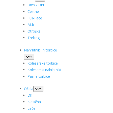
Bmx / Dirt
Cestne
Full-Face
Mtb
Otroške
Treking
Nahrbtniki In torbice
Kolesarske torbice
Kolesarski nahrbtniki
Pasne torbice
Očala
Dh
Klasična
Leče