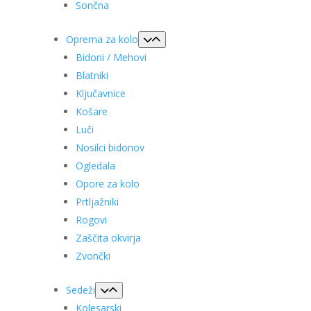
Sončna
Oprema za kolo
Bidoni / Mehovi
Blatniki
Ključavnice
Košare
Luči
Nosilci bidonov
Ogledala
Opore za kolo
Prtljažniki
Rogovi
Zaščita okvirja
Zvončki
Sedeži
Kolesarski