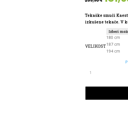
259,90
€
cen
je
bila:
Tekaške smuči Kaestl
259,
izkušene tekače. V 
180 cm
187 cm
VELIKOST
194 cm
P
TEKAŠKE
SMUČI
KASTLE
XA10
SKATE
količina