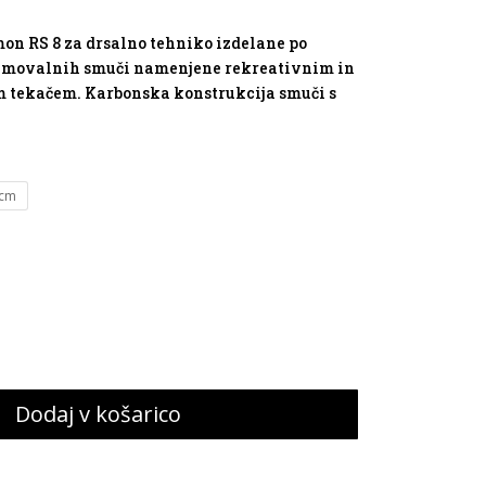
a
cena
je:
223,93 €.
on RS 8 za drsalno tehniko izdelane po
0 €.
ekmovalnih smuči namenjene rekreativnim in
m tekačem. Karbonska konstrukcija smuči s
 cm
Dodaj v košarico