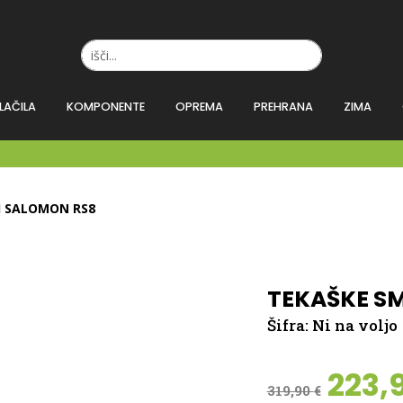
LAČILA
KOMPONENTE
OPREMA
PREHRANA
ZIMA
I SALOMON RS8
TEKAŠKE S
Šifra:
Ni na voljo
Izvi
223,
319,90
€