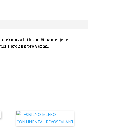
jših tekmovalnih smuči namenjene
či z prolink pro vezmi.