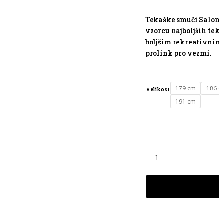
cen
je
bila:
Tekaške smuči Salom
319,9
vzorcu najboljših t
boljšim rekreativni
prolink pro vezmi.
179 cm
186
Velikost
191 cm
TEKAŠKE
SMUČI
SALOMON
RS8
količina