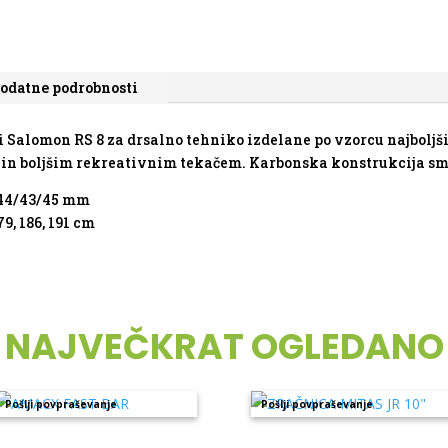
odatne podrobnosti
 Salomon RS 8 za drsalno tehniko izdelane po vzorcu najbol
in boljšim rekreativnim tekačem. Karbonska konstrukcija smu
44/43/45 mm
79, 186, 191 cm
NAJVEČKRAT OGLEDANO
Pošlji povpraševanje
Pošlji povpraševanje