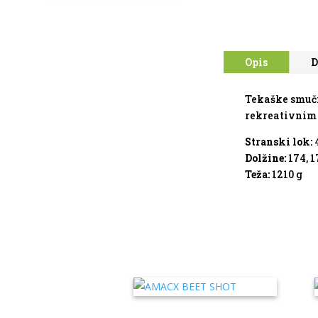
Opis
D
Tekaške smuči
rekreativnim 
Stranski lok:
Dolžine:
174, 1
Teža:
1210 g