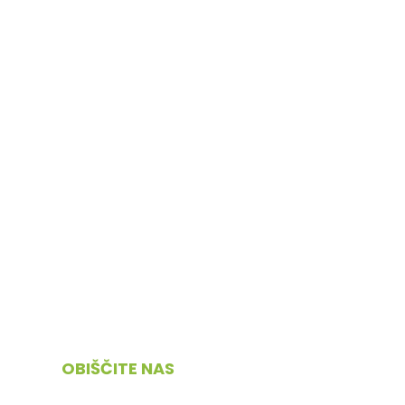
OBIŠČITE NAS
Cesta 4. maja 45, 1380 Cerknica