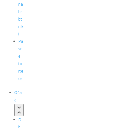
na
hr
bt
nik
i
Pa
sn
e
to
rbi
ce
Očal
a
D
h