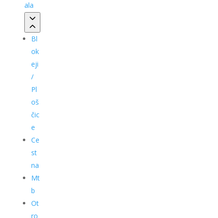
ala
Bl
ok
eji
/
Pl
oš
čic
e
Ce
st
na
Mt
b
Ot
ro