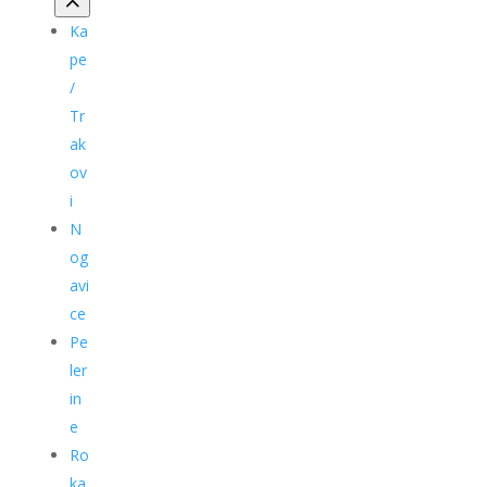
Ka
pe
/
Tr
ak
ov
i
N
og
avi
ce
Pe
ler
in
e
Ro
ka