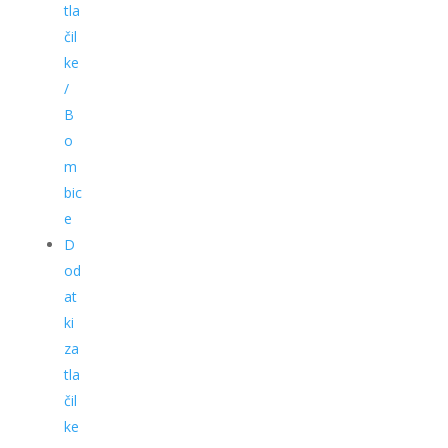
tla
čil
ke
/
B
o
m
bic
e
D
od
at
ki
za
tla
čil
ke