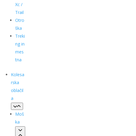
Xc /
Trail
Otro
ška
Treki
ng in
mes
tna
Kolesa
rska
oblačil
a
Moš
ka