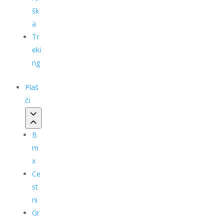
šk
a
Tr
eki
ng
Plaš
či
B
m
x
Ce
st
ni
Gr