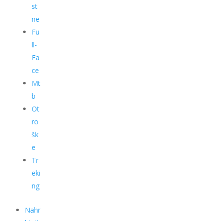
st
ne
Fu
ll-
Fa
ce
Mt
b
Ot
ro
šk
e
Tr
eki
ng
Nahr