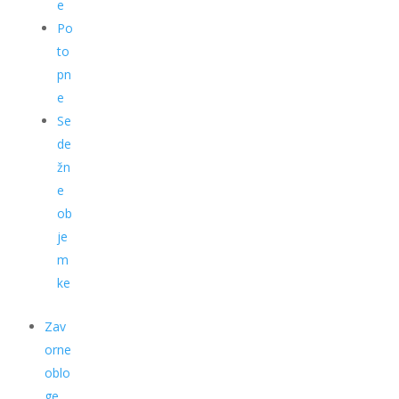
e
Po
to
pn
e
Se
de
žn
e
ob
je
m
ke
Zav
orne
oblo
ge