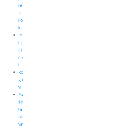
re
za
ko
lo
Pr
tlj
až
nik
i
Ro
go
vi
Za
šči
ta
ok
vir