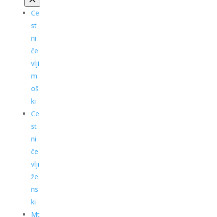
Ce
st
ni
če
vlji
m
oš
ki
Ce
st
ni
če
vlji
že
ns
ki
Mt