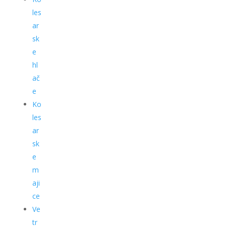
les
ar
sk
e
hl
ač
e
Ko
les
ar
sk
e
m
aji
ce
Ve
tr