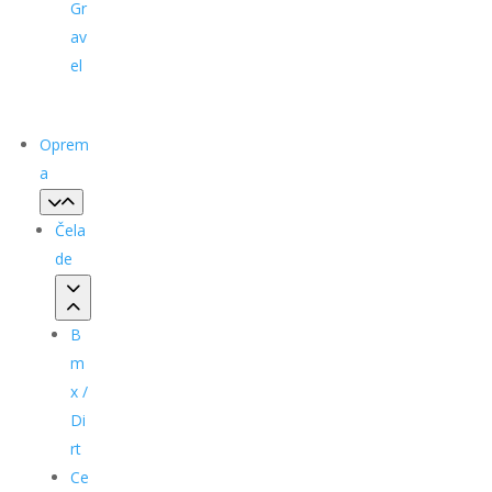
Gr
av
el
Oprem
a
Čela
de
B
m
x /
Di
rt
Ce