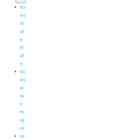
Ko
les
ar
sk
e
hl
ač
e
Ko
les
ar
sk
e
m
aji
ce
Ve