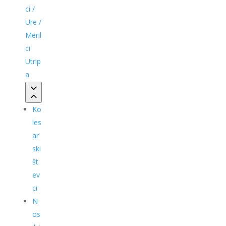
ci /
Ure /
Meril
ci
Utrip
a
Ko
les
ar
ski
št
ev
ci
N
os