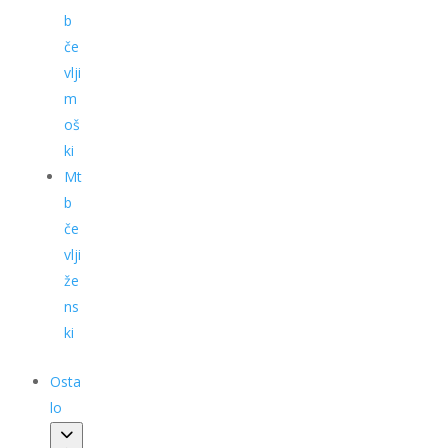
b
če
vlji
m
oš
ki
Mt
b
če
vlji
že
ns
ki
Osta
lo