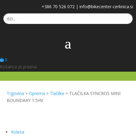
+386 70 526 072
|
info@bikecenter-cerknica.si
0
Košarica je prazna.
Trgovina
>
Oprema
>
Tlačilke
>
TLAČILKA SYNCROS MINI
BOUNDARY 1.5HV
Kolesa