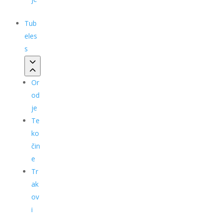
Tub
eles
s
Or
od
je
Te
ko
čin
e
Tr
ak
ov
i