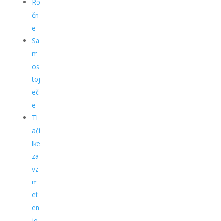
Ro
čn
e
Sa
m
os
toj
eč
e
Tl
ači
lke
za
vz
m
et
en
je