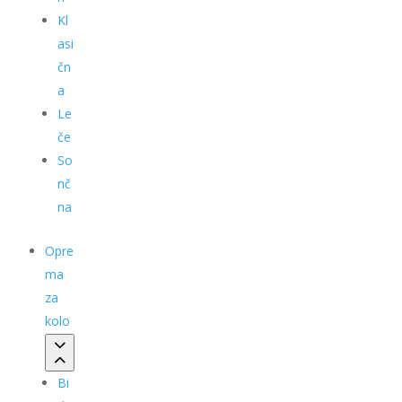
Kl
asi
čn
a
Le
če
So
nč
na
Opre
ma
za
kolo
Bi