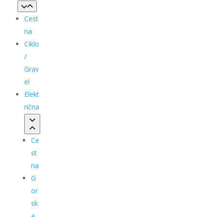
Cest
na
Ciklo
/
Grav
el
Elekt
rična
Ce
st
na
G
or
sk
a