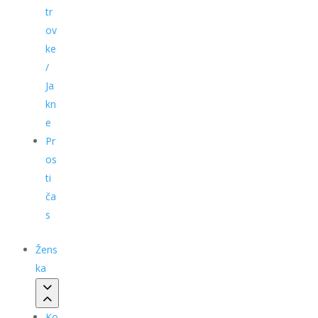
tr
ov
ke
/
Ja
kn
e
Pr
os
ti
ča
s
Žens
ka
Ko