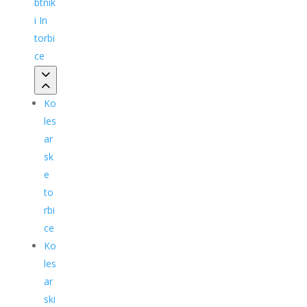
btnik
i In
torbi
ce
Ko
les
ar
sk
e
to
rbi
ce
Ko
les
ar
ski