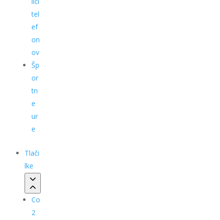
ilci
tel
ef
on
ov
Šp
or
tn
e
ur
e
Tlači
lke
Co
2