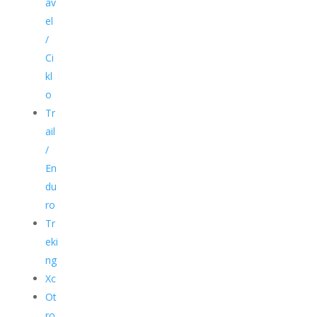
av
el
/
Ci
kl
o
Tr
ail
/
En
du
ro
Tr
eki
ng
Xc
Ot
ro