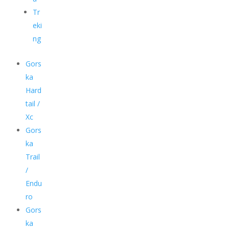
Tr
eki
ng
Gors
ka
Hard
tail /
Xc
Gors
ka
Trail
/
Endu
ro
Gors
ka