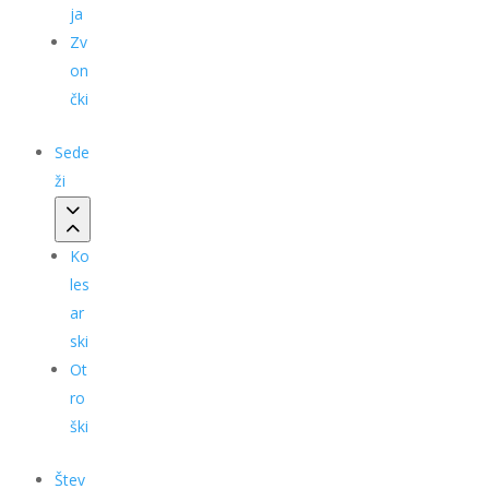
ja
Zv
on
čki
Sede
ži
Ko
les
ar
ski
Ot
ro
ški
Štev