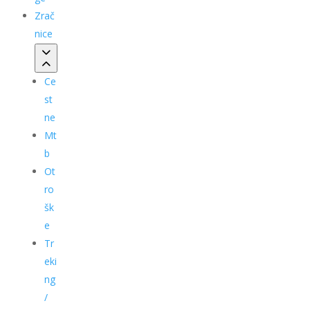
Zrač
nice
Ce
st
ne
Mt
b
Ot
ro
šk
e
Tr
eki
ng
/