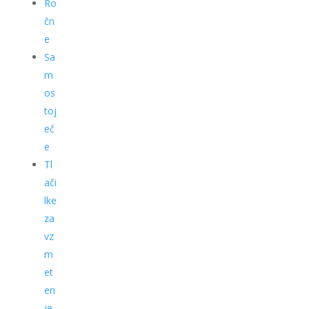
Ro
čn
e
Sa
m
os
toj
eč
e
Tl
ači
lke
za
vz
m
et
en
je