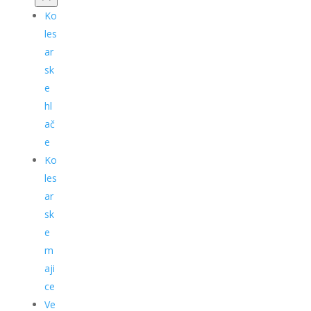
Ko
les
ar
sk
e
hl
ač
e
Ko
les
ar
sk
e
m
aji
ce
Ve