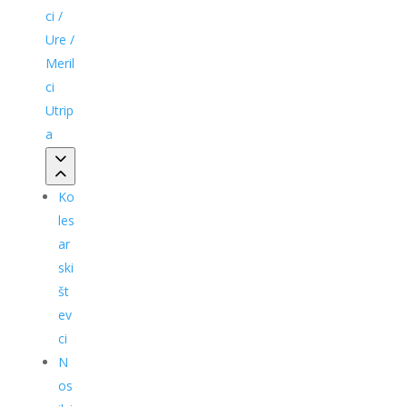
ci /
Ure /
Meril
ci
Utrip
a
Ko
les
ar
ski
št
ev
ci
N
os