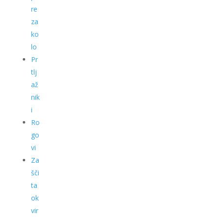
re
za
ko
lo
Pr
tlj
až
nik
i
Ro
go
vi
Za
šči
ta
ok
vir