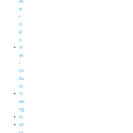
av
el
/
Ci
kl
o
Tr
ail
/
En
du
ro
Tr
eki
ng
Xc
Ot
ro