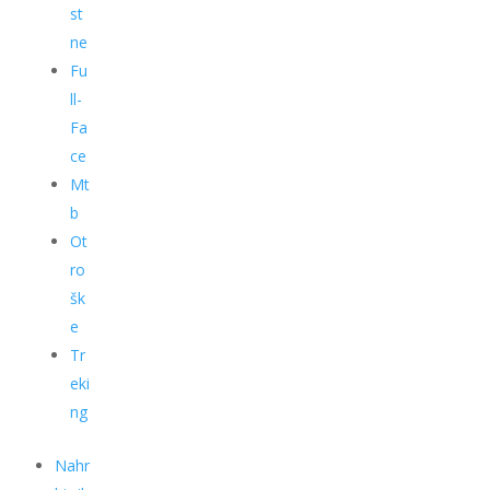
st
ne
Fu
ll-
Fa
ce
Mt
b
Ot
ro
šk
e
Tr
eki
ng
Nahr