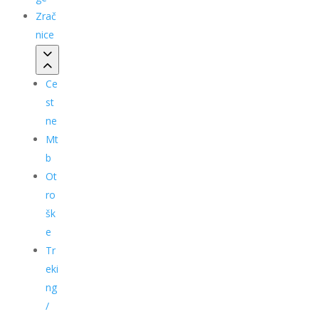
Zrač
nice
Ce
st
ne
Mt
b
Ot
ro
šk
e
Tr
eki
ng
/