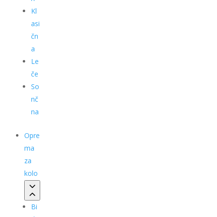
Kl
asi
čn
a
Le
če
So
nč
na
Opre
ma
za
kolo
Bi