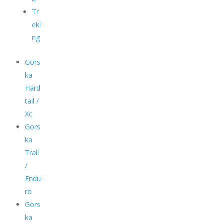
Tr
eki
ng
Gors
ka
Hard
tail /
Xc
Gors
ka
Trail
/
Endu
ro
Gors
ka