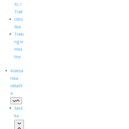
Xc /
Trail
Otro
ška
Treki
ng in
mes
tna
Kolesa
rska
oblačil
a
Moš
ka