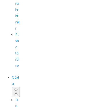
na
hr
bt
nik
i
Pa
sn
e
to
rbi
ce
Očal
a
D
h