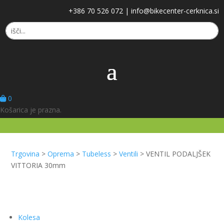
+386 70 526 072
|
info@bikecenter-cerknica.si
0
Košarica je prazna.
Trgovina
>
Oprema
>
Tubeless
>
Ventili
>
VENTIL PODALJŠEK
VITTORIA 30mm
Kolesa