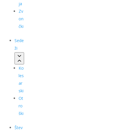
ja
Zv
on
čki
Sede
ži
Ko
les
ar
ski
Ot
ro
ški
Štev