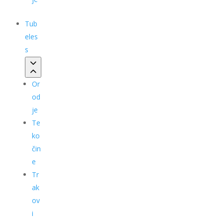
Tub
eles
s
Or
od
je
Te
ko
čin
e
Tr
ak
ov
i