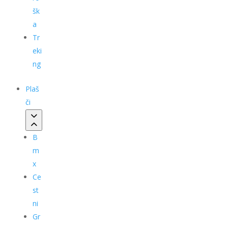
šk
a
Tr
eki
ng
Plaš
či
B
m
x
Ce
st
ni
Gr