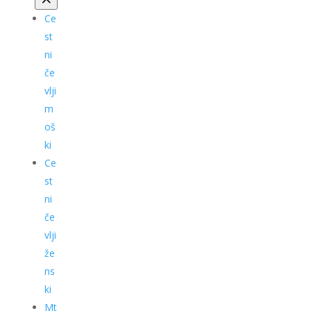
Ce
st
ni
če
vlji
m
oš
ki
Ce
st
ni
če
vlji
že
ns
ki
Mt