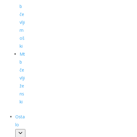
b
če
vlji
m
oš
ki
Mt
b
če
vlji
že
ns
ki
Osta
lo