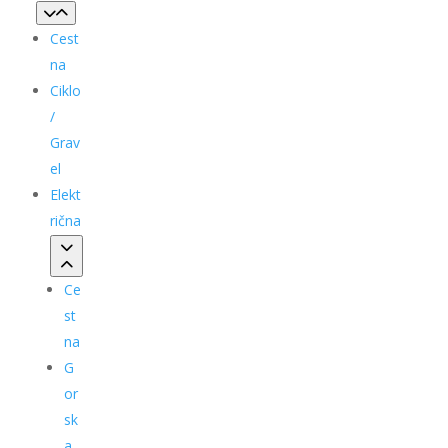
Cest
na
Ciklo
/
Grav
el
Elekt
rična
Ce
st
na
G
or
sk
a