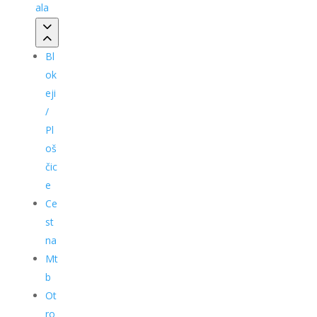
ala
Bl
ok
eji
/
Pl
oš
čic
e
Ce
st
na
Mt
b
Ot
ro