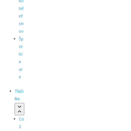
ilci
tel
ef
on
ov
Šp
or
tn
e
ur
e
Tlači
lke
Co
2