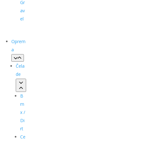
Gr
av
el
Oprem
a
Čela
de
B
m
x /
Di
rt
Ce