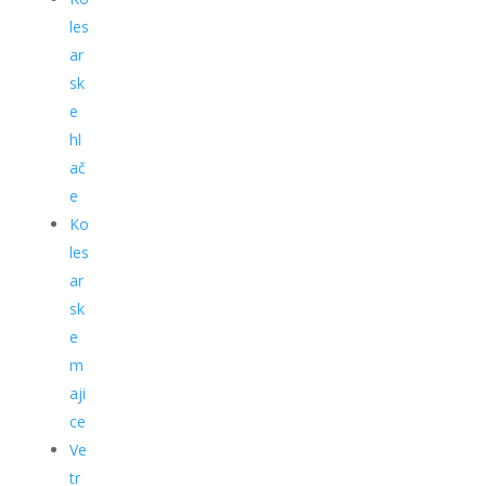
les
ar
sk
e
hl
ač
e
Ko
les
ar
sk
e
m
aji
ce
Ve
tr