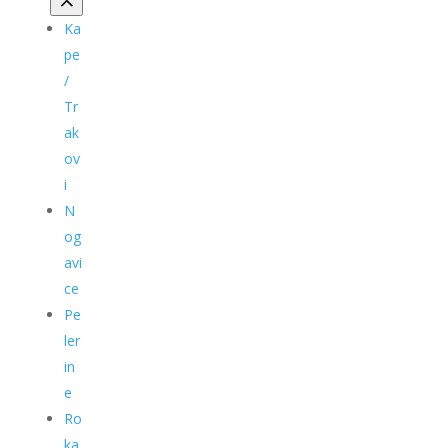
Ka
pe
/
Tr
ak
ov
i
N
og
avi
ce
Pe
ler
in
e
Ro
ka