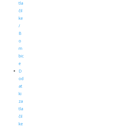
tla
čil
ke
/
B
o
m
bic
e
D
od
at
ki
za
tla
čil
ke