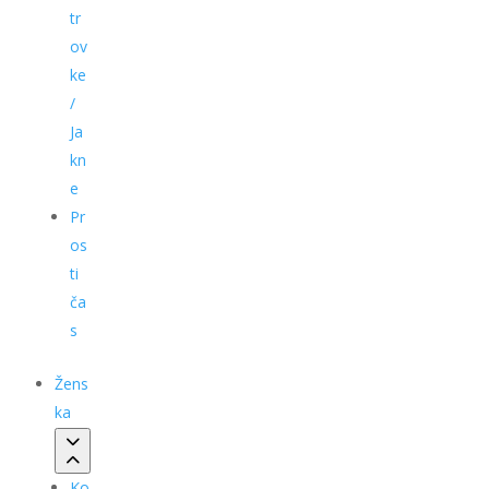
tr
ov
ke
/
Ja
kn
e
Pr
os
ti
ča
s
Žens
ka
Ko