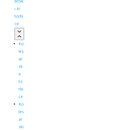
btnik
i In
torbi
ce
Ko
les
ar
sk
e
to
rbi
ce
Ko
les
ar
ski