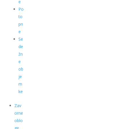
e
Po
to
pn
e
Se
de
žn
e
ob
je
m
ke
Zav
orne
oblo
ge