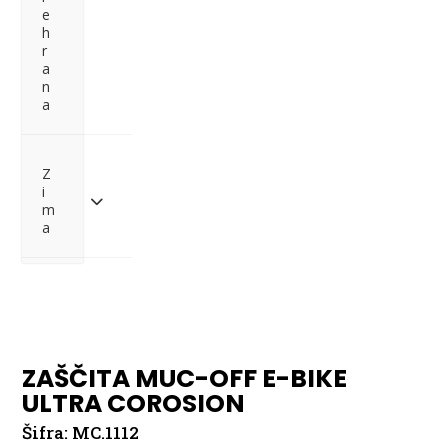
e
h
r
a
n
a
Z
i
m
a
Pošlji povpraševanje
ZAŠČITA MUC-OFF E-BIKE
ULTRA COROSION
Šifra:
MC.1112