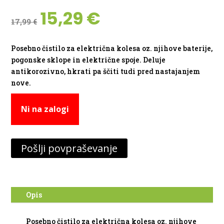
Izvirna
Trenutna
15,29
€
17,99
€
cena
cena
je
je:
bila:
15,29 €.
Posebno čistilo za električna kolesa oz. njihove baterije,
17,99 €.
pogonske sklope in električne spoje. Deluje
antikorozivno, hkrati pa ščiti tudi pred nastajanjem
nove.
Ni na zalogi
Pošlji povpraševanje
Opis
Posebno čistilo za električna kolesa oz. njihove