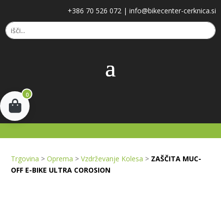
+386 70 526 072
|
info@bikecenter-cerknica.si
0
Trgovina
>
Oprema
>
Vzdrževanje Kolesa
>
ZAŠČITA MUC-
OFF E-BIKE ULTRA COROSION