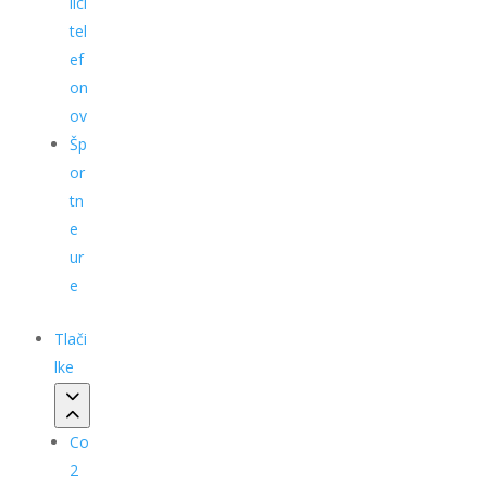
ilci
tel
ef
on
ov
Šp
or
tn
e
ur
e
Tlači
lke
Co
2