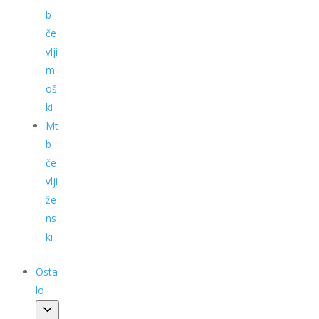
b
če
vlji
m
oš
ki
Mt
b
če
vlji
že
ns
ki
Osta
lo