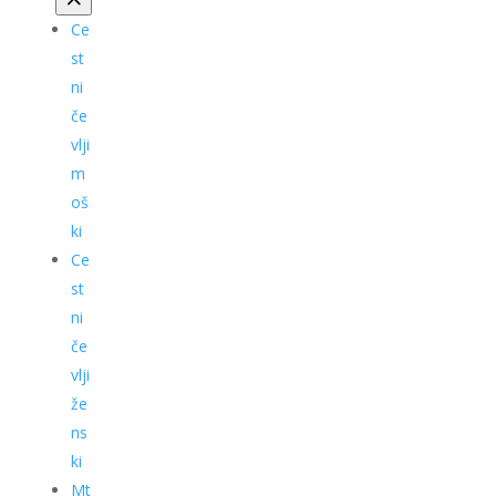
Ce
st
ni
če
vlji
m
oš
ki
Ce
st
ni
če
vlji
že
ns
ki
Mt