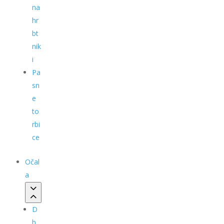
na
hr
bt
nik
i
Pa
sn
e
to
rbi
ce
Očal
a
D
h