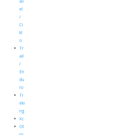
av
el
/
Ci
kl
o
Tr
ail
/
En
du
ro
Tr
eki
ng
Xc
Ot
ro