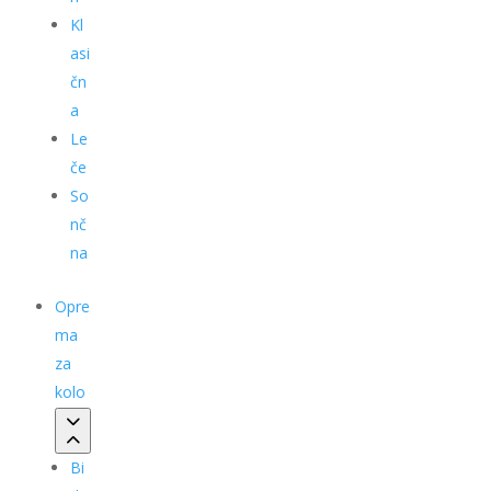
Kl
asi
čn
a
Le
če
So
nč
na
Opre
ma
za
kolo
Bi