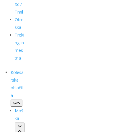
Xc /
Trail
Otro
ška
Treki
ng in
mes
tna
Kolesa
rska
oblačil
a
Moš
ka