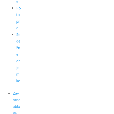
e
Po
to
pn
e
Se
de
žn
e
ob
je
m
ke
Zav
orne
oblo
ge