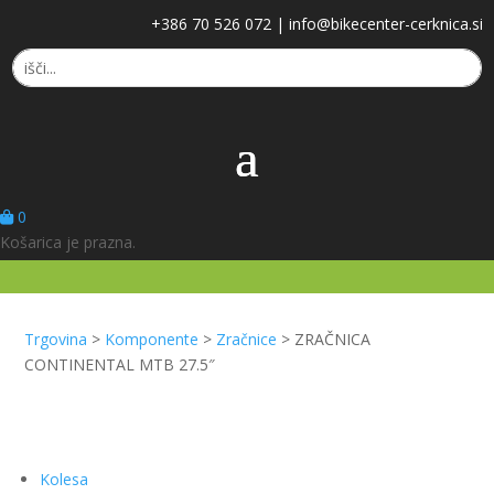
+386 70 526 072
|
info@bikecenter-cerknica.si
0
Košarica je prazna.
Trgovina
>
Komponente
>
Zračnice
>
ZRAČNICA
CONTINENTAL MTB 27.5″
Kolesa