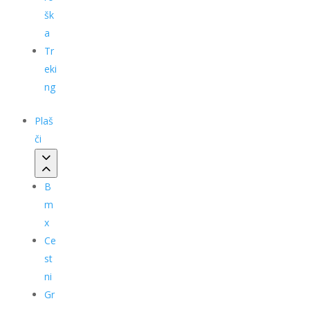
šk
a
Tr
eki
ng
Plaš
či
B
m
x
Ce
st
ni
Gr