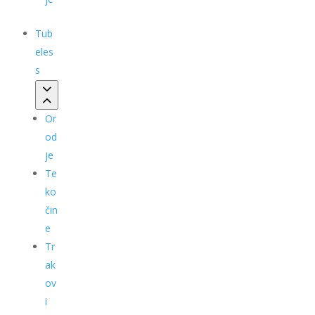
Tub
eles
s
Or
od
je
Te
ko
čin
e
Tr
ak
ov
i