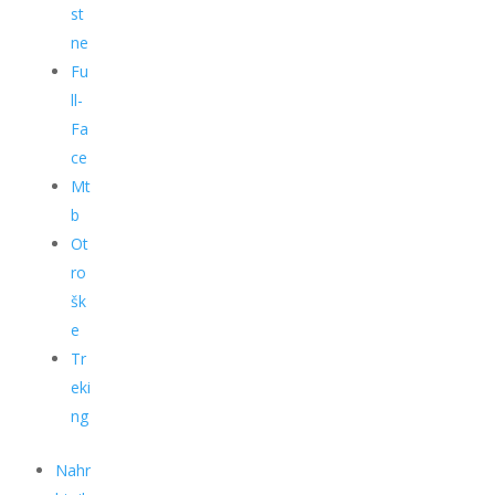
st
ne
Fu
ll-
Fa
ce
Mt
b
Ot
ro
šk
e
Tr
eki
ng
Nahr