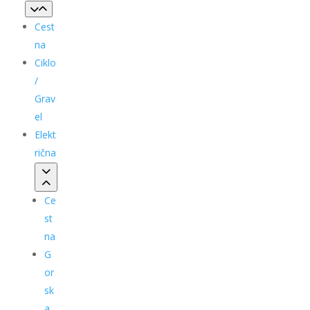
Cest
na
Ciklo
/
Grav
el
Elekt
rična
Ce
st
na
G
or
sk
a