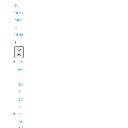
ci /
Ure /
Meril
ci
Utrip
a
Ko
les
ar
ski
št
ev
ci
N
os