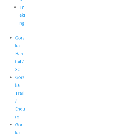
Tr
eki
ng
Gors
ka
Hard
tail /
Xc
Gors
ka
Trail
/
Endu
ro
Gors
ka