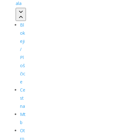
ala
Bl
ok
eji
/
Pl
oš
čic
e
Ce
st
na
Mt
b
Ot
ro