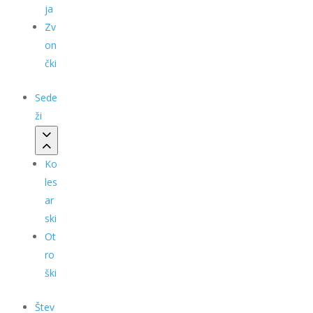
ja
Zv
on
čki
Sede
ži
Ko
les
ar
ski
Ot
ro
ški
Štev