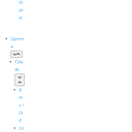
Gr
av
el
Oprem
a
Čela
de
B
m
x /
Di
rt
Ce