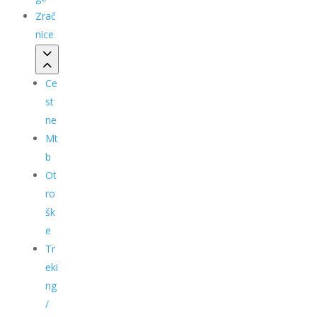
Zrač
nice
Ce
st
ne
Mt
b
Ot
ro
šk
e
Tr
eki
ng
/