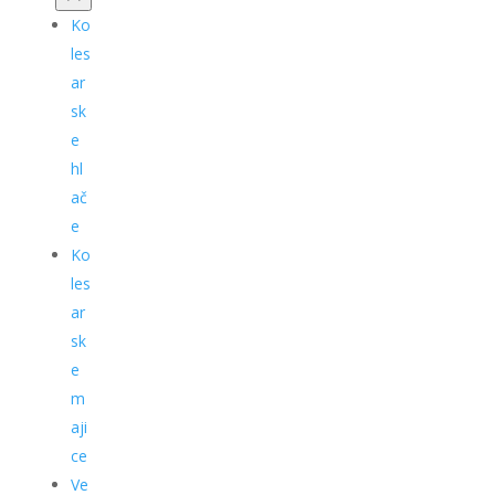
Ko
les
ar
sk
e
hl
ač
e
Ko
les
ar
sk
e
m
aji
ce
Ve