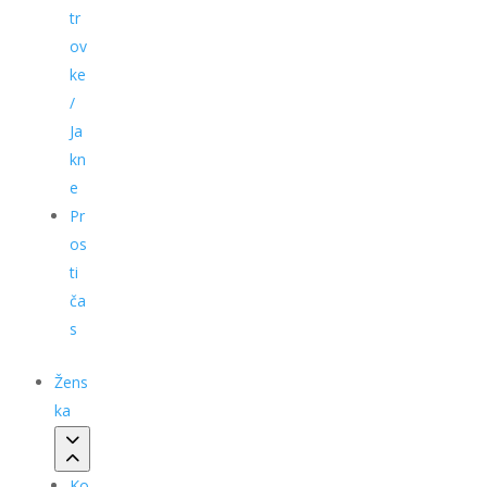
tr
ov
ke
/
Ja
kn
e
Pr
os
ti
ča
s
Žens
ka
Ko