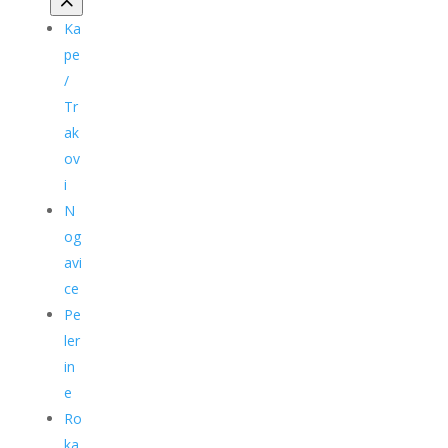
Ka
pe
/
Tr
ak
ov
i
N
og
avi
ce
Pe
ler
in
e
Ro
ka