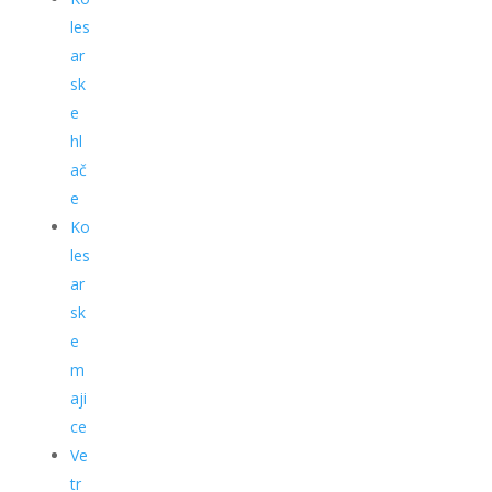
les
ar
sk
e
hl
ač
e
Ko
les
ar
sk
e
m
aji
ce
Ve
tr