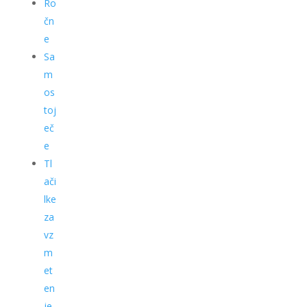
Ro
čn
e
Sa
m
os
toj
eč
e
Tl
ači
lke
za
vz
m
et
en
je