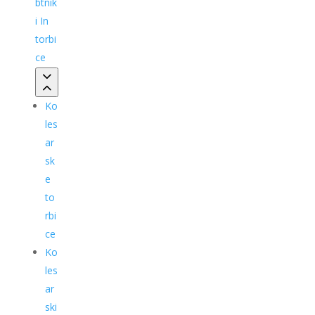
btnik
i In
torbi
ce
Ko
les
ar
sk
e
to
rbi
ce
Ko
les
ar
ski