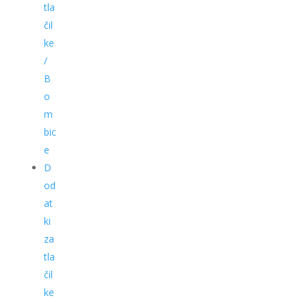
tla
čil
ke
/
B
o
m
bic
e
D
od
at
ki
za
tla
čil
ke