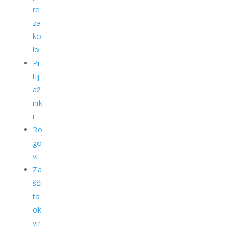
re
za
ko
lo
Pr
tlj
až
nik
i
Ro
go
vi
Za
šči
ta
ok
vir