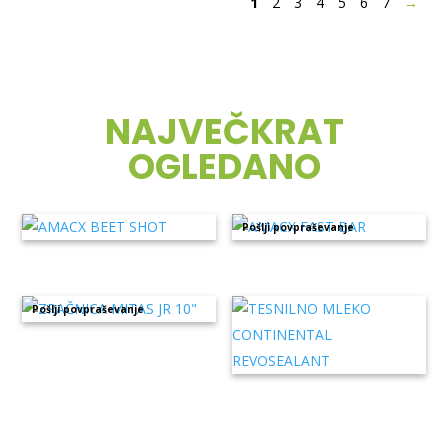
1
2
3
4
5
6
7
→
19,99 €.
NAJVEČKRAT
OGLEDANO
Pošlji povpraševanje
Pošlji povpraševanje