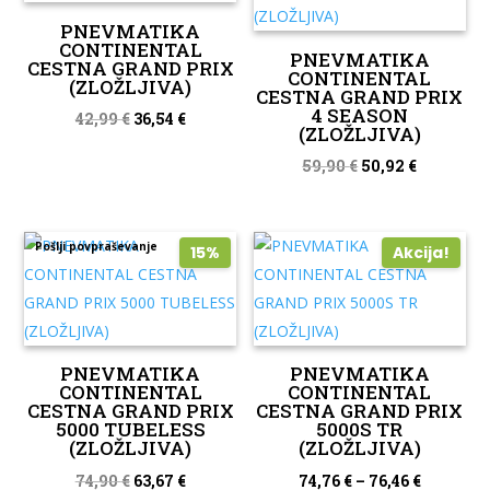
PNEVMATIKA
CONTINENTAL
PNEVMATIKA
CESTNA GRAND PRIX
CONTINENTAL
(ZLOŽLJIVA)
CESTNA GRAND PRIX
4 SEASON
Izvirna
Trenutna
42,99
€
36,54
€
(ZLOŽLJIVA)
cena
cena
Izvirna
Trenutna
59,90
€
50,92
€
je
je:
cena
cena
bila:
36,54 €.
je
je:
42,99 €.
Pošlji povpraševanje
bila:
50,92 €.
15%
Akcija!
59,90 €.
PNEVMATIKA
PNEVMATIKA
CONTINENTAL
CONTINENTAL
CESTNA GRAND PRIX
CESTNA GRAND PRIX
5000 TUBELESS
5000S TR
(ZLOŽLJIVA)
(ZLOŽLJIVA)
Izvirna
Trenutna
74,90
€
63,67
€
74,76
€
–
76,46
€