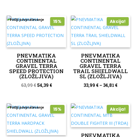
cena
cena
je
je:
Pošlji povpraševanje
bila:
63,67 €.
15%
Akcija!
74,90 €.
PNEVMATIKA
PNEVMATIKA
CONTINENTAL
CONTINENTAL
GRAVEL TERRA
GRAVEL TERRA
SPEED PROTECTION
TRAIL SHIELDWALL
(ZLOŽLJIVA)
SL (ZLOŽLJIVA)
Izvirna
Trenutna
63,99
€
54,39
€
33,99
€
–
34,81
€
cena
cena
je
je:
Pošlji povpraševanje
bila:
54,39 €.
15%
Akcija!
63,99 €.
PNEVMATIKA