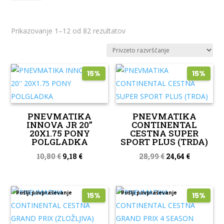
Prikazovanje 1–12 od 82 rezultatov
15%
15%
PNEVMATIKA
PNEVMATIKA
INNOVA JR 20”
CONTINENTAL
20X1.75 PONY
CESTNA SUPER
POLGLADKA
SPORT PLUS (TRDA)
Izvirna
Trenutna
Izvirna
Trenutna
10,80
€
9,18
€
28,99
€
24,64
€
cena
cena
cena
cena
je
je:
je
je:
Pošlji povpraševanje
Pošlji povpraševanje
bila:
9,18 €.
bila:
24,64 €.
15%
15%
10,80 €.
28,99 €.