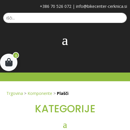
+386 70 526 072
|
info@bikecenter-cerknica.si
0
Trgovina
>
Komponente
>
Plašči
KATEGORIJE