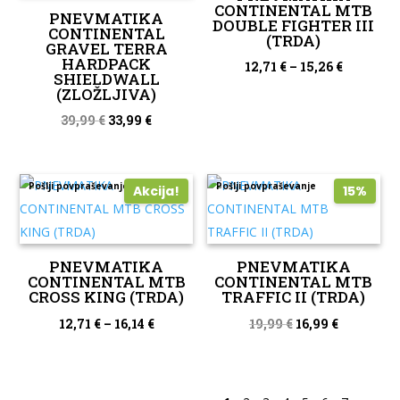
CONTINENTAL MTB
PNEVMATIKA
DOUBLE FIGHTER III
CONTINENTAL
(TRDA)
GRAVEL TERRA
HARDPACK
12,71
€
–
15,26
€
SHIELDWALL
(ZLOŽLJIVA)
Izvirna
Trenutna
39,99
€
33,99
€
cena
cena
je
je:
Pošlji povpraševanje
Pošlji povpraševanje
bila:
33,99 €.
Akcija!
15%
39,99 €.
PNEVMATIKA
PNEVMATIKA
CONTINENTAL MTB
CONTINENTAL MTB
CROSS KING (TRDA)
TRAFFIC II (TRDA)
Izvirna
Trenutna
12,71
€
–
16,14
€
19,99
€
16,99
€
cena
cena
je
je:
bila:
16,99 €.